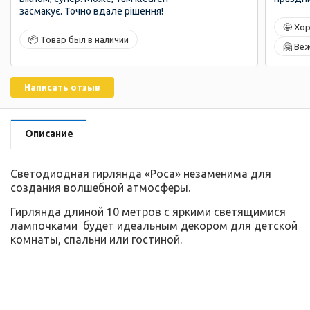
засмакує. Точно вдале рішення!
🤩 Хо
📦 Товар был в наличии
🤗 Ве
Написать отзыв
Описание
Светодиодная гирлянда «Роса» незаменима для
создания волшебной атмосферы.
Гирлянда длиной 10 метров с яркими светящимися
лампочками будет идеальным декором для детской
комнаты, спальни или гостиной.