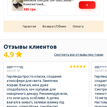
Бинокль UNIQUE UN-3003 30x60 -
Компактный,
+
светочувствительные линзы,
365 грн
прорезиненный корпус, чехол и
ремешок в комплекте
Гарантия
Возврат/Обмен
Оплата
Отзывы клиентов
4.9
Смотреть
все отзывы
про товар
099*****82
095****
2025-07-18
2025-07-0
Гирлянда просто класна, создания
Гирлянд
атмосфери для свята. Лампочки
создает
яскраві. Взагалі, мені дуже
и сразу
сподобалося, хоч і купував для
Смотрит
новорічного декору. Рекомендую всім,
темноте
хто хоче щось особливе. А дочка
10 метр
взагалі в захваті, заливає взимку під
Настоя
вікном, супер! Може, там kleuren
праздн