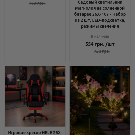
Садовый светильник
763
грн.
Магнолия на солнечной
батарее 26X-107 - Набор
из 2 шт, LED-подсветка,
режимы свечения
В наличии
554
грн.
/шт
720
грн.
Игровое кресло HELE 26X-