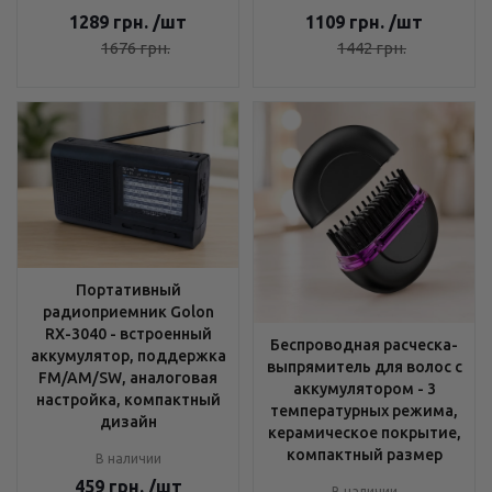
1289
грн.
/шт
1109
грн.
/шт
1676
грн.
1442
грн.
Портативный
радиоприемник Golon
RX-3040 - встроенный
Беспроводная расческа-
аккумулятор, поддержка
выпрямитель для волос с
FM/AM/SW, аналоговая
аккумулятором - 3
настройка, компактный
температурных режима,
дизайн
керамическое покрытие,
компактный размер
В наличии
459
грн.
/шт
В наличии