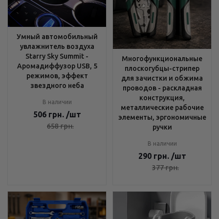
Умный автомобильный
увлажнитель воздуха
Starry Sky Summit -
Многофункциональные
Аромадиффузор USB, 5
плоскогубцы-стрипер
режимов, эффект
для зачистки и обжима
звездного неба
проводов - раскладная
конструкция,
В наличии
металлические рабочие
506
грн.
/шт
элементы, эргономичные
658
грн.
ручки
В наличии
290
грн.
/шт
377
грн.