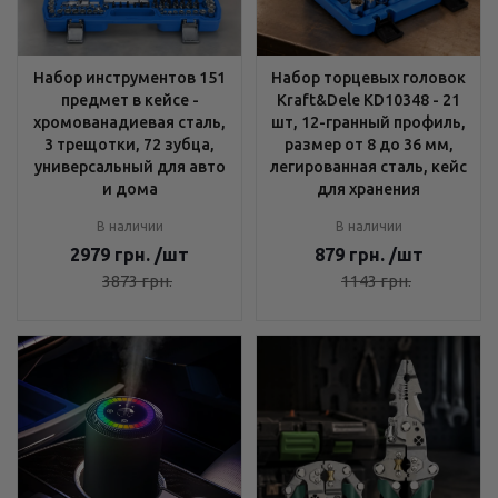
Набор инструментов 151
Набор торцевых головок
предмет в кейсе -
Kraft&Dele KD10348 - 21
хромованадиевая сталь,
шт, 12-гранный профиль,
3 трещотки, 72 зубца,
размер от 8 до 36 мм,
универсальный для авто
легированная сталь, кейс
и дома
для хранения
В наличии
В наличии
2979
грн.
/шт
879
грн.
/шт
3873
грн.
1143
грн.