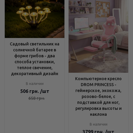
Садовый светильник на
солнечной батарее в
форме грибов - два
способа установки,
теплое свечение,
декоративный дизайн
Компьютерное кресло
В наличии
DROM PRINCESS -
геймерское, экокожа,
506
грн.
/шт
розово-белое, с
658
грн.
подставкой для ног,
регулировка высоты и
наклона
В наличии
3799
грн.
/шт