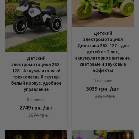
Детский
электромотоцикл
Динозавр 26X-127 - для
детей от 2 лет,
аккумуляторное питание,
Детский
световые и звуковые
электромотоцикл 26X-
эффекты
128 - Аккумуляторный
трехколесный скутер,
В наличии
белый корпус, удобное
3039
грн.
/шт
управление
3951
грн.
В наличии
2749
грн.
/шт
3574
грн.