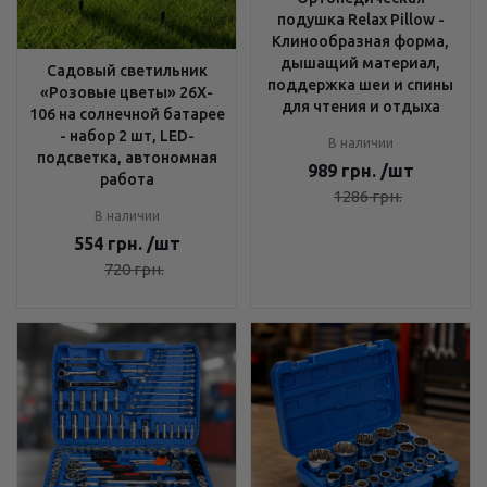
подушка Relax Pillow -
Клинообразная форма,
дышащий материал,
Садовый светильник
поддержка шеи и спины
«Розовые цветы» 26X-
для чтения и отдыха
106 на солнечной батарее
- набор 2 шт, LED-
В наличии
подсветка, автономная
989
грн.
/шт
работа
1286
грн.
В наличии
554
грн.
/шт
720
грн.