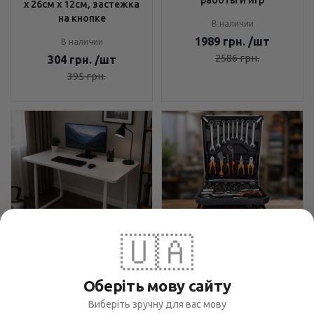
х 26см х 12см, застежка
на кнопке
В наличии
1989
грн.
/шт
В наличии
2586
грн.
304
грн.
/шт
395
грн.
🇺🇦
Компьютерный стол
Набор инструментов Tool
120х60 см Бежевый -
Set 235 предметов - для
Оберіть мову сайту
Минималистичный
ремонта и обслуживания,
дизайн, Закругленные
Виберіть зручну для вас мову
чемодан с колесами,