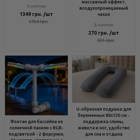
массажный эффект,
В наличии
воздухопроницаемый
1349
грн.
/шт
чехол
1754
грн.
В наличии
270
грн.
/шт
351
грн.
U-образная подушка для
беременных 80x120 см -
поддержка спины,
Фонтан для бассейна на
живота и ног, удобство
солнечной панели с RGB-
для сна и отдыха
подсветкой - 2 форсунки,