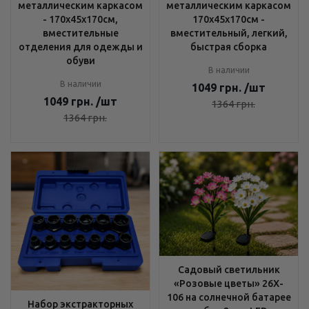
металлическим каркасом
металлическим каркасом
- 170х45х170см,
170х45х170см -
вместительные
вместительный, легкий,
отделения для одежды и
быстрая сборка
обуви
В наличии
В наличии
1049
грн.
/шт
1049
грн.
/шт
1364
грн.
1364
грн.
Садовый светильник
«Розовые цветы» 26X-
106 на солнечной батарее
Набор экстракторных