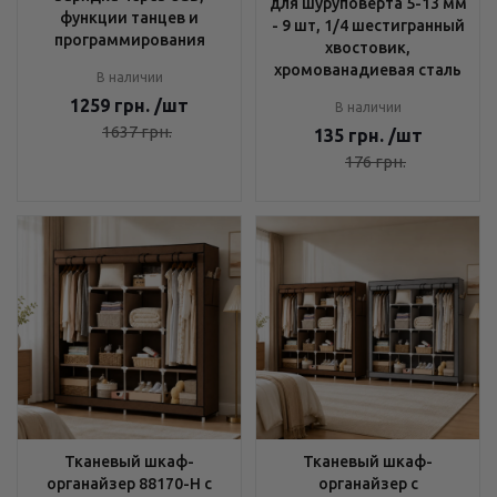
для шуруповерта 5-13 мм
функции танцев и
- 9 шт, 1/4 шестигранный
программирования
хвостовик,
хромованадиевая сталь
В наличии
1259
грн.
/шт
В наличии
1637
грн.
135
грн.
/шт
176
грн.
Тканевый шкаф-
Тканевый шкаф-
органайзер 88170-H с
органайзер с