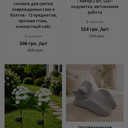
- набор 2 шт, LED-
головок для снятия
подсветка, автономная
поврежденных гаек и
работа
болтов - 13 предметов,
прочная сталь,
В наличии
компактный кейс
554
грн.
/шт
720
грн.
В наличии
506
грн.
/шт
658
грн.
Ортопедическая