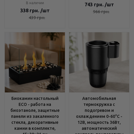
В наличии
743
грн.
/шт
338
грн.
/шт
966
грн.
439
грн.
Биокамин настольный
Автомобильная
ECO - работа на
термокружка с
биоэтаноле, защитные
подогревом и
панели из закаленного
охлаждением 0-60°C -
стекла, декоративные
12В, мощность 36Вт,
камни в комплекте,
автоматический