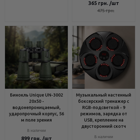
365
грн.
/шт
475
грн.
Бинокль Unique UN-3002
Музыкальный настенный
20x50 -
боксерский тренажер с
водонепроницаемый,
RGB-подсветкой - 9
ударопрочный корпус, 56
режимов, зарядка от
м поле зрения
USB, крепление на
двусторонний скотч
В наличии
В наличии
899
грн.
/шт