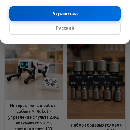
углы, Устойчивые опоры
хромованадиевая сталь
В наличии
Українська
В наличии
2429
грн.
/шт
3689
грн.
/шт
3158
грн.
4796
грн.
Русский
Интерактивный робот-
собака AI Robot -
управление с пульта 2.4G,
аккумулятор 3.7V,
Набор торцевых головок
зарядка через USB,