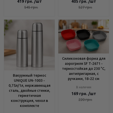
419
грн.
/шт
405
грн.
/шт
545
грн.
527
грн.
Силиконовая форма для
аэрогриля SF T-2671 -
термостойкая до 230 °C,
антипригарная, с
Вакуумный термос
ручками, 18-22 см
UNIQUE UN-1003 -
0,75л/1л, нержавеющая
В наличии
сталь, двойные стенки,
169
грн.
/шт
герметичная
220
грн.
конструкция, чехол в
комплекте