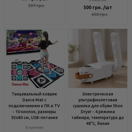
597
грн.
500
грн.
/шт
650
грн.
Танцевальный коврик
Электрическая
Dance Mat с
ультрафиолетовая
подключением к ПК и TV
сушилка для обуви Shoe
- 10 кнопок, размеры
Dryer - 4 режима
92х80 см, USB-питание
таймера, температура до
48°C, белая
В наличии