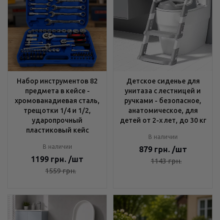
Набор инструментов 82
Детское сиденье для
предмета в кейсе -
унитаза с лестницей и
хромованадиевая сталь,
ручками - безопасное,
трещотки 1/4 и 1/2,
анатомическое, для
ударопрочный
детей от 2-х лет, до 30 кг
пластиковый кейс
В наличии
В наличии
879
грн.
/шт
1199
грн.
/шт
1143
грн.
1559
грн.