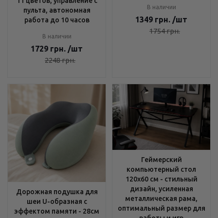
11 цветов, управление с
В наличии
пульта, автономная
1349
грн.
/шт
работа до 10 часов
1754
грн.
В наличии
1729
грн.
/шт
2248
грн.
Геймерский
компьютерный стол
120х60 см - стильный
дизайн, усиленная
Дорожная подушка для
металлическая рама,
шеи U-образная с
оптимальный размер для
эффектом памяти - 28см
работы и игр