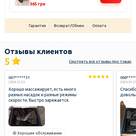
светочувствительные линзы,
365 грн
прорезиненный корпус, чехол и
ремешок в комплекте
Гарантия
Возврат/Обмен
Оплата
Отзывы клиентов
5
Смотреть
все отзывы
про товар
067*****31
068****
2024-12-23
2024-01-2
Хорошо массажирует, есть много
Спасибо
разных насадок и разные режимы
довольн
скорости. Быстро заряжается.
🤩 Хорошее обслуживание