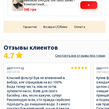
Бинокль UNIQUE UN-3003 30x60 -
Компактный,
+
светочувствительные линзы,
365 грн
прорезиненный корпус, чехол и
ремешок в комплекте
Гарантия
Возврат/Обмен
Оплата
Отзывы клиентов
4.7
Смотреть
все отзывы
про товар
097*****10
093****
2025-07-07
2025-06-2
Класний фільтр! Був не впевнений в
Купив ф
виборі, але спрацював на всі 100%.
ожидал
Вода тепер чиста, ніяк не хотів
целом 
зупинити насос. Взяв для свого
очищает
басейну, і він, чесно кажучи, супер!
принцип
Рекомендую всім, хто правда серйозно
и подеш
підходить до очищення води. З самого
как пра
початку був впевнений, що не підведе,
Пласти