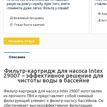
рахую на довгу службу. Крім того, зняти
ставлю 
і поміняти дуже легко. Фільтр у справі!!
🤩 Хо
🤗 Вежливый продавец
💰 Ак
📦 Товар был в наличии
Написать отзыв
Описание
Фильтр-картридж для насоса Intex
29007 – эффективное решение для
чистоты воды в бассейне
Фильтр-картридж для насоса Intex 29007 изготовлен
из прочного ПВХ и представляет собой сменный
фильтрующий элемент к фильтр-насосу бассейнов. Он
обеспечивает высокоэффективную фильтрацию