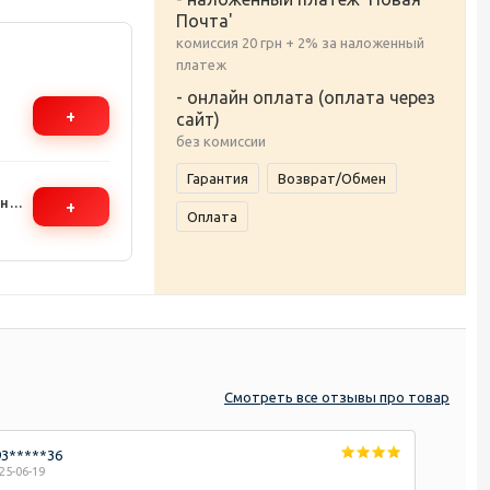
Почта'
комиссия 20 грн + 2% за наложенный
платеж
- онлайн оплата (оплата через
+
сайт)
ус,
без комиссии
Гарантия
Возврат/Обмен
ьные
+
Оплата
чехол
Смотреть
все отзывы
про товар
93*****36
25-06-19