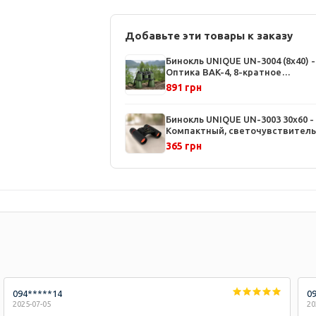
Добавьте эти товары к заказу
Бинокль UNIQUE UN-3004 (8x40) -
Оптика BAK-4, 8-кратное
увеличение, ударопрочный корп
891 грн
для охоты и туризма
Бинокль UNIQUE UN-3003 30x60 -
Компактный, светочувствител
линзы, прорезиненный корпус, 
365 грн
и ремешок в комплекте
094*****14
0
2025-07-05
20