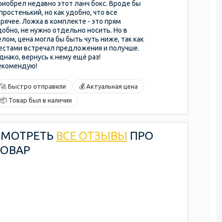
риобрел недавно этот ланч бокс. Вроде бы
 простенький, но как удобно, что все
орячее. Ложка в комплекте - это прям
добно, не нужно отдельно носить. Но в
елом, цена могла бы быть чуть ниже, так как
естами встречал предложения и получше.
днако, вернусь к нему ещё раз!
екомендую!
🚀 Быстро отправили
💰 Актуальная цена
📦 Товар был в наличии
СМОТРЕТЬ
ВСЕ ОТЗЫВЫ
ПРО
ТОВАР