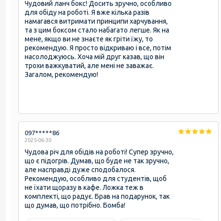
Чудовий ланч бокс! Досить зручно, особливо
для обіду на роботі. Я вже кілька разів
намагався витримати принципи харчування,
та з цим боксом стало набагато легше. Як на
мене, якщо ви не знаєте як гріти їжу, то
рекомендую. Я просто відкриваю і все, потім
насолоджуюсь. Хоча мій друг казав, що він
трохи важкуватий, але мені не заважає.
Загалом, рекомендую!
097*****86
2025-06-30
Чудова річ для обідів на роботі! Супер зручно,
що є підогрів. Думав, що буде не так зручно,
але насправді дуже сподобалося.
Рекомендую, особливо для студентів, щоб
не їхати щоразу в кафе. Ложка теж в
комплекті, що радує. Брав на подарунок, так
що думав, що потрібно. Бомба!