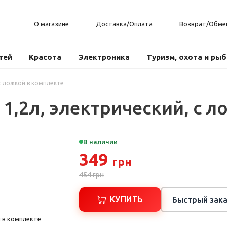
О магазине
Доставка/Оплата
Возврат/Обме
тей
Красота
Электроника
Туризм, охота и ры
 с ложкой в комплекте
 1,2л, электрический, с 
В наличии
349
грн
454
грн
КУПИТЬ
Быстрый зака