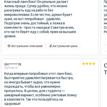
Классный ланч бокс! Он реально делает
П
жизнь проще. Супер удобно, что можно
и
разогревать еду на работе без
г
микроволновки. Если честно, думал будет
у
хуже, но вот попробовал - удивлён.
ц
Подогрев очень достойный, а ложка в
м
комплекте - просто находка! Советую всем,
О
кто часто берёт еду с собой, прям на высшем
Р
уровне.
🤓 Актуальное описание
💰 Актуальная цена
091*****78
2025-06-18
Когда впервые попробовал этот ланч бокс,
был приятно удивлён! Нагревается быстро,
но иногда бывает чудно, что нужно
подождать, чтобы всё равномерно
прогрелось. В целом, для студента —
шикарный вариант, особенно учитывая ложку
в комплекте. Так что пользуйтесь на
здоровье!