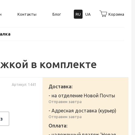
н
Контакты
Блог
RU
UA
Корзина
балка
ложкой в комплекте
Артикул: 1441
Доставка:
- на отделение Новой Почты
Отправим завтра
- Адресная доставка (курьер)
Отправим завтра
з
Оплата:
- наложенный платеж 'Новая