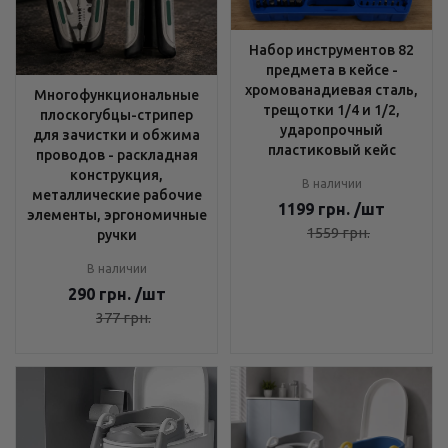
Набор инструментов 82
предмета в кейсе -
хромованадиевая сталь,
Многофункциональные
трещотки 1/4 и 1/2,
плоскогубцы-стрипер
ударопрочный
для зачистки и обжима
пластиковый кейс
проводов - раскладная
конструкция,
В наличии
металлические рабочие
1199
грн.
/шт
элементы, эргономичные
1559
грн.
ручки
В наличии
290
грн.
/шт
377
грн.