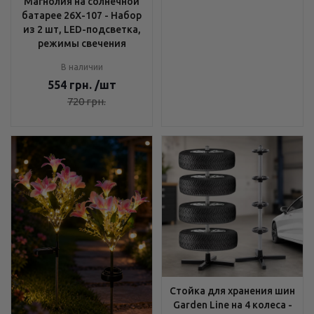
Магнолия на солнечной
батарее 26X-107 - Набор
из 2 шт, LED-подсветка,
режимы свечения
В наличии
554
грн.
/шт
720
грн.
Стойка для хранения шин
Garden Line на 4 колеса -