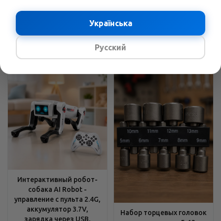
углы, Устойчивые опоры
хромованадиевая сталь
В наличии
Українська
В наличии
2429
грн.
/шт
3689
грн.
/шт
3158
грн.
4796
грн.
Русский
Интерактивный робот-
собака AI Robot -
управление с пульта 2.4G,
аккумулятор 3.7V,
Набор торцевых головок
зарядка через USB,