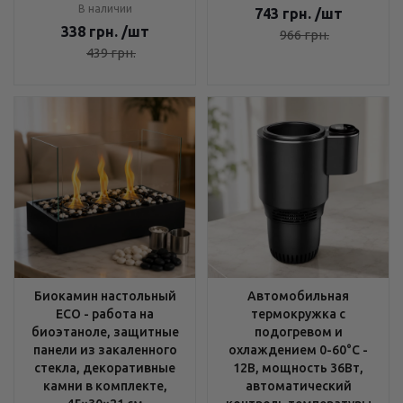
В наличии
743
грн.
/шт
338
грн.
/шт
966
грн.
439
грн.
Биокамин настольный
Автомобильная
ECO - работа на
термокружка с
биоэтаноле, защитные
подогревом и
панели из закаленного
охлаждением 0-60°C -
стекла, декоративные
12В, мощность 36Вт,
камни в комплекте,
автоматический