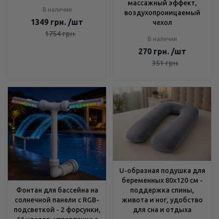
массажный эффект,
В наличии
воздухопроницаемый
1349
грн.
/шт
чехол
1754
грн.
В наличии
270
грн.
/шт
351
грн.
U-образная подушка для
беременных 80x120 см -
поддержка спины,
Фонтан для бассейна на
живота и ног, удобство
солнечной панели с RGB-
для сна и отдыха
подсветкой - 2 форсунки,