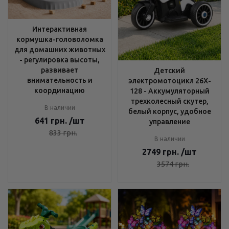
Интерактивная
кормушка-головоломка
для домашних животных
- регулировка высоты,
развивает
Детский
внимательность и
электромотоцикл 26X-
координацию
128 - Аккумуляторный
трехколесный скутер,
В наличии
белый корпус, удобное
641
грн.
/шт
управление
833
грн.
В наличии
2749
грн.
/шт
3574
грн.