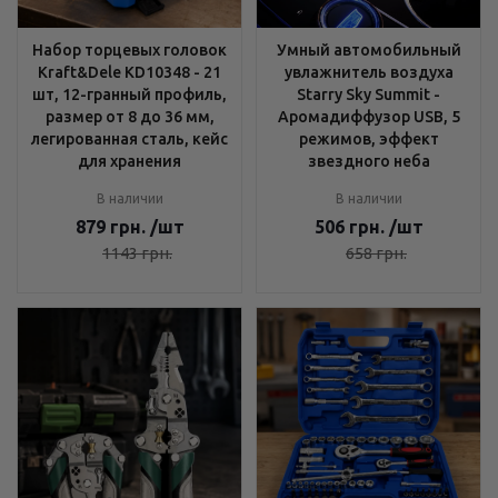
Набор торцевых головок
Умный автомобильный
Kraft&Dele KD10348 - 21
увлажнитель воздуха
шт, 12-гранный профиль,
Starry Sky Summit -
размер от 8 до 36 мм,
Аромадиффузор USB, 5
легированная сталь, кейс
режимов, эффект
для хранения
звездного неба
В наличии
В наличии
879
грн.
/шт
506
грн.
/шт
1143
грн.
658
грн.