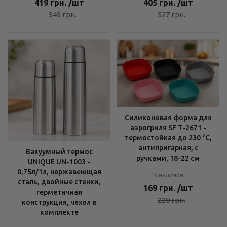
419
грн.
/шт
405
грн.
/шт
545
грн.
527
грн.
Силиконовая форма для
аэрогриля SF T-2671 -
термостойкая до 230 °C,
антипригарная, с
Вакуумный термос
ручками, 18-22 см
UNIQUE UN-1003 -
0,75л/1л, нержавеющая
В наличии
сталь, двойные стенки,
169
грн.
/шт
герметичная
220
грн.
конструкция, чехол в
комплекте