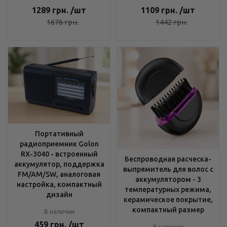
1289
грн.
/шт
1109
грн.
/шт
1676
грн.
1442
грн.
Портативный
радиоприемник Golon
RX-3040 - встроенный
Беспроводная расческа-
аккумулятор, поддержка
выпрямитель для волос с
FM/AM/SW, аналоговая
аккумулятором - 3
настройка, компактный
температурных режима,
дизайн
керамическое покрытие,
компактный размер
В наличии
459
грн.
/шт
В наличии