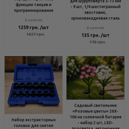
для шуруповерта 5-13 мм
функции танцев и
- 9 шт, 1/4 шестигранный
программирования
хвостовик,
хромованадиевая сталь
В наличии
1259
грн.
/шт
В наличии
1637
грн.
135
грн.
/шт
176
грн.
Садовый светильник
«Розовые цветы» 26X-
106 на солнечной батарее
Набор экстракторных
- набор 2 шт, LED-
головок для снятия
подсветка, автономная