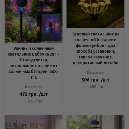
Садовый светильник на
солнечной батарее в
форме грибов - два
Уличный солнечный
способа установки,
светильник Бабочка 2в1 -
теплое свечение,
3D-подсветка,
декоративный дизайн
автономное питание от
солнечных батарей, 26X-
В наличии
115
506
грн.
/шт
658
грн.
В наличии
473
грн.
/шт
615
грн.