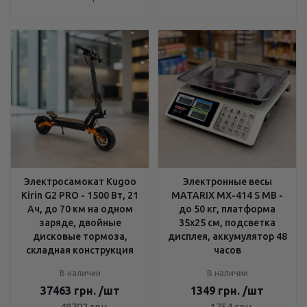
Электросамокат Kugoo
Электронные весы
Kirin G2 PRO - 1500 Вт, 21
MATARIX MX-414 S MB -
Ач, до 70 км на одном
до 50 кг, платформа
заряде, двойные
35x25 см, подсветка
дисковые тормоза,
дисплея, аккумулятор 48
складная конструкция
часов
В наличии
В наличии
37463
грн.
/шт
1349
грн.
/шт
48702
грн.
1754
грн.