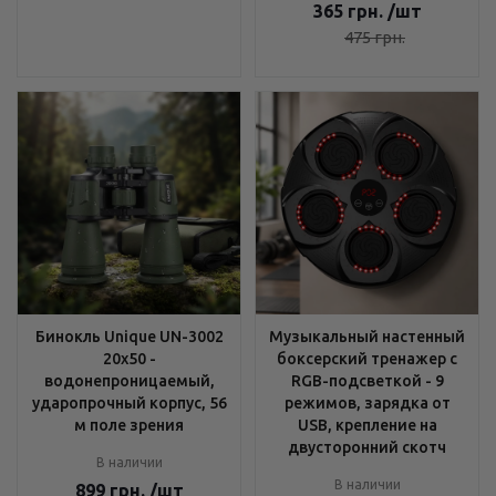
365
грн.
/шт
475
грн.
Бинокль Unique UN-3002
Музыкальный настенный
20x50 -
боксерский тренажер с
водонепроницаемый,
RGB-подсветкой - 9
ударопрочный корпус, 56
режимов, зарядка от
м поле зрения
USB, крепление на
двусторонний скотч
В наличии
В наличии
899
грн.
/шт