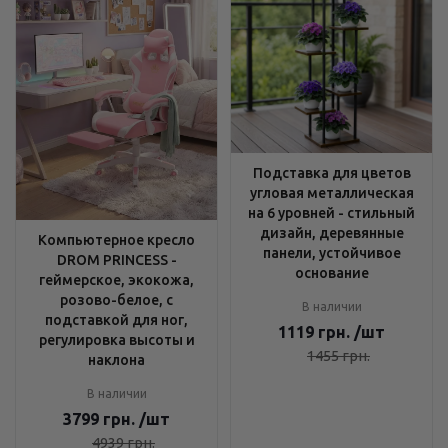
Подставка для цветов
угловая металлическая
на 6 уровней - стильный
дизайн, деревянные
Компьютерное кресло
панели, устойчивое
DROM PRINCESS -
основание
геймерское, экокожа,
розово-белое, с
В наличии
подставкой для ног,
1119
грн.
/шт
регулировка высоты и
1455
грн.
наклона
В наличии
3799
грн.
/шт
4939
грн.