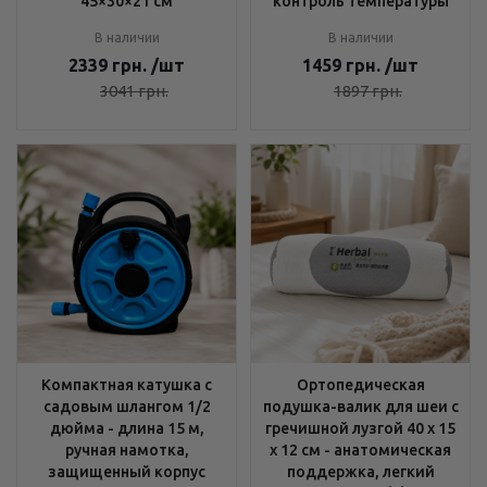
45×30×21 см
контроль температуры
В наличии
В наличии
2339
грн.
/шт
1459
грн.
/шт
3041
грн.
1897
грн.
Компактная катушка с
Ортопедическая
садовым шлангом 1/2
подушка-валик для шеи с
дюйма - длина 15 м,
гречишной лузгой 40 х 15
ручная намотка,
х 12 см - анатомическая
защищенный корпус
поддержка, легкий