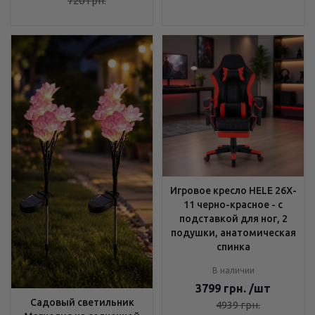
720
грн.
Игровое кресло HELE 26X-
11 черно-красное - с
подставкой для ног, 2
подушки, анатомическая
спинка
В наличии
3799
грн.
/шт
Садовый светильник
4939
грн.