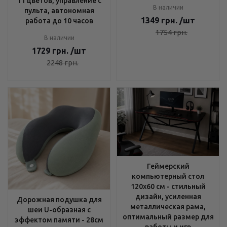
11 цветов, управление с
В наличии
пульта, автономная
1349
грн.
/шт
работа до 10 часов
1754
грн.
В наличии
1729
грн.
/шт
2248
грн.
Геймерский
компьютерный стол
120х60 см - стильный
дизайн, усиленная
Дорожная подушка для
металлическая рама,
шеи U-образная с
оптимальный размер для
эффектом памяти - 28см
работы и игр