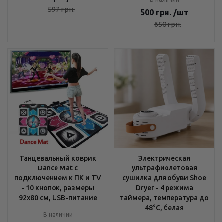
597
грн.
500
грн.
/шт
650
грн.
Танцевальный коврик
Электрическая
Dance Mat с
ультрафиолетовая
подключением к ПК и TV
сушилка для обуви Shoe
- 10 кнопок, размеры
Dryer - 4 режима
92х80 см, USB-питание
таймера, температура до
48°C, белая
В наличии