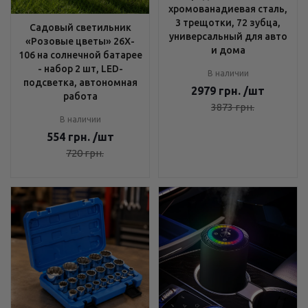
хромованадиевая сталь,
3 трещотки, 72 зубца,
Садовый светильник
универсальный для авто
«Розовые цветы» 26X-
и дома
106 на солнечной батарее
- набор 2 шт, LED-
В наличии
подсветка, автономная
2979
грн.
/шт
работа
3873
грн.
В наличии
554
грн.
/шт
720
грн.