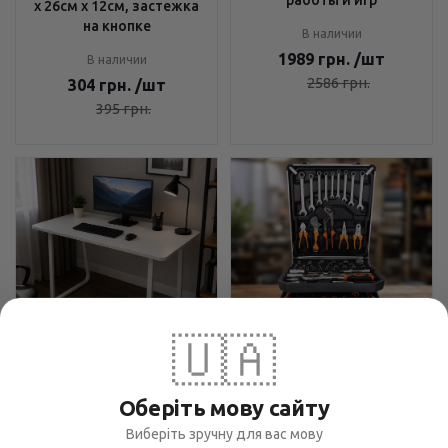
х 26см х 12см, застежка
на кнопке
В наличии
1989
грн.
/шт
В наличии
2586
грн.
304
грн.
/шт
395
грн.
🇺🇦
Компьютерный стол
Набор инструментов Tool
120х60 см Бежевый -
Set 235 предметов - для
Оберіть мову сайту
Минималистичный
ремонта и обслуживания,
дизайн, Закругленные
Виберіть зручну для вас мову
чемодан с колесами,