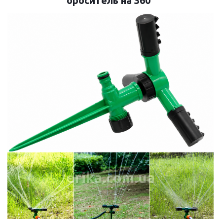
ороситель на 360°
erika.com.ua