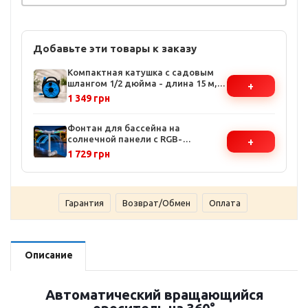
Добавьте эти товары к заказу
Компактная катушка с садовым
шлангом 1/2 дюйма - длина 15 м,
+
ручная намотка, защищенный
1 349 грн
корпус
Фонтан для бассейна на
солнечной панели с RGB-
+
подсветкой - 2 форсунки, 11
1 729 грн
цветов, управление с пульта,
автономная работа до 10 часов
Гарантия
Возврат/Обмен
Оплата
Описание
Автоматический вращающийся