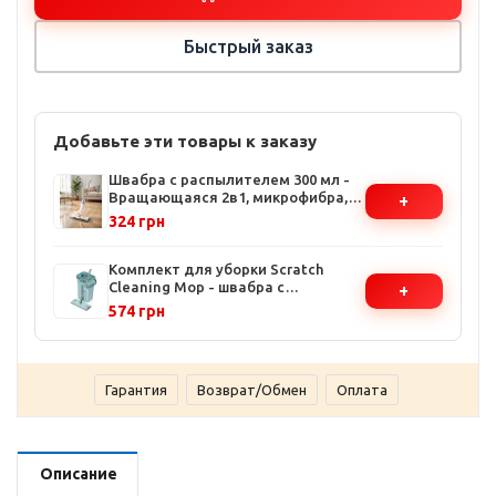
Быстрый заказ
Добавьте эти товары к заказу
Швабра с распылителем 300 мл -
Вращающаяся 2в1, микрофибра,
+
117 см, для всех типов покрытий
324 грн
Комплект для уборки Scratch
Cleaning Mop - швабра с
+
микрофиброй и ведро 10л с
574 грн
механическим отжимом
Гарантия
Возврат/Обмен
Оплата
Описание