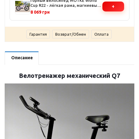
Горный велосипед МОТКЕ World
Cup R22 - лёгкая рама, магниевые
+
колёса, дисковые тормоза,
8 069 грн
заниженная труба
Гарантия
Возврат/Обмен
Оплата
Описание
Велотренажер механический Q7