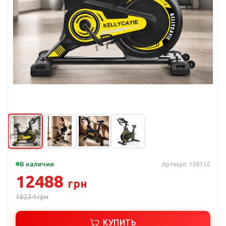
В наличии
Артикул: 108350
12488
грн
16234
грн
КУПИТЬ