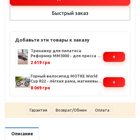
Быстрый заказ
Добавьте эти товары к заказу
Тренажер для пилатеса
Реформер MM3000 - для пресса и
+
ног, с эластичными лентами,
2 619 грн
компактный и
многофункциональный
Горный велосипед МОТКЕ World
Cup R22 - лёгкая рама, магниевые
+
колёса, дисковые тормоза,
8 069 грн
заниженная труба
Гарантия
Возврат/Обмен
Оплата
Описание