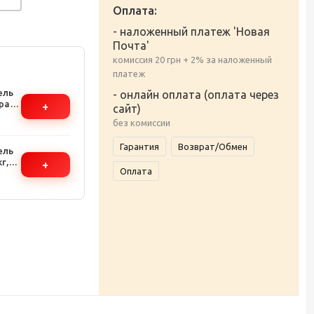
Оплата:
- наложенный платеж 'Новая
Почта'
комиссия 20 грн + 2% за наложенный
платеж
ель
- онлайн оплата (оплата через
трая
+
сайт)
йн
без комиссии
Гарантия
Возврат/Обмен
ель
г,
+
Оплата