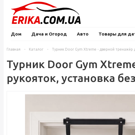
Дом
Дача и Огород
Авто
Товары для де
Главная
-
Каталог
-
Турник Door Gym Xtreme - дверной тренажёр д
Турник Door Gym Xtreme
рукояток, установка бе