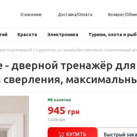
О магазине
Доставка/Оплата
Возврат/Обме
тей
Красота
Электроника
Туризм, охота и ры
ля подтягиваний, 12 рукояток, установка без сверления, максимальный вес
 - дверной тренажёр для
з сверления, максимальны
В наличии
945
грн
1229
грн
КУПИТЬ
Быстрый зака