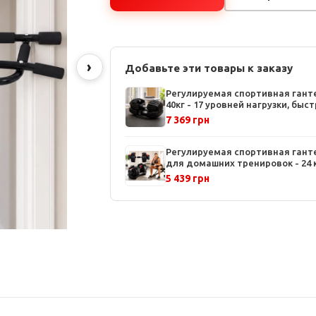
›
Добавьте эти товары к заказу
Регулируемая спортивная гант
40кг - 17 уровней нагрузки, быс
регулировка, компактный диза
7 369 грн
Регулируемая спортивная гант
для домашних тренировок - 24 к
быстрое изменение нагрузки,
5 439 грн
компактный дизайн