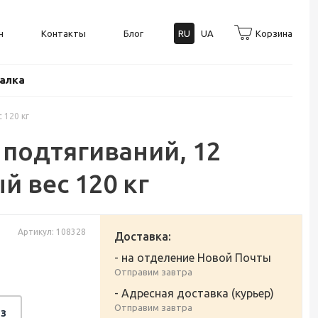
н
Контакты
Блог
RU
UA
Корзина
балка
 120 кг
 подтягиваний, 12
й вес 120 кг
Артикул: 108328
Доставка:
- на отделение Новой Почты
Отправим завтра
- Адресная доставка (курьер)
Отправим завтра
з