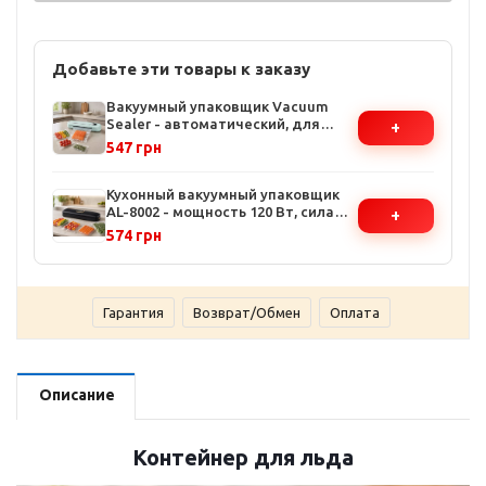
Добавьте эти товары к заказу
Вакуумный упаковщик Vacuum
Sealer - автоматический, для
+
мяса и овощей, простое
547 грн
управление одной кнопкой
Кухонный вакуумный упаковщик
AL-8002 - мощность 120 Вт, сила
+
всасывания 60 кПа, 10 пакетов в
574 грн
комплекте
Гарантия
Возврат/Обмен
Оплата
Описание
Контейнер для льда