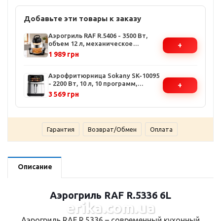
Добавьте эти товары к заказу
Аэрогриль RAF R.5406 - 3500 Вт,
объем 12 л, механическое
+
управление, таймер до 60 мин
1 989 грн
Аэрофритюрница Sokany SK-10095
- 2200 Вт, 10 л, 10 программ,
+
температура 80-200°C, таймер 60
3 569 грн
мин
Гарантия
Возврат/Обмен
Оплата
Описание
Аэрогриль RAF R.5336 6L
erika.com.ua
Аэрогриль RAF R.5336 – современный кухонный