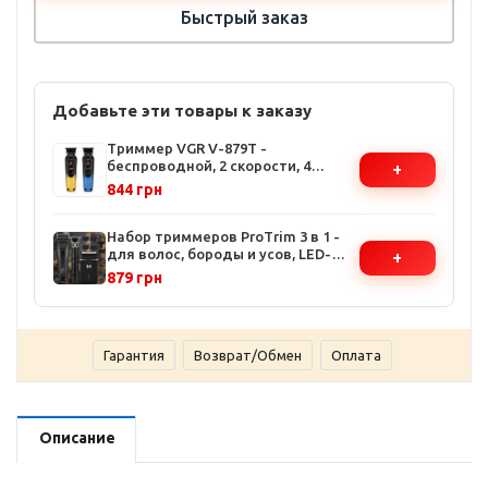
Быстрый заказ
Добавьте эти товары к заказу
Триммер VGR V-879T -
беспроводной, 2 скорости, 4
+
насадки, LED-дисплей, до 300
844 грн
минут работы
Набор триммеров ProTrim 3 в 1 -
для волос, бороды и усов, LED-
+
дисплей, до 120 минут работы
879 грн
Гарантия
Возврат/Обмен
Оплата
Описание