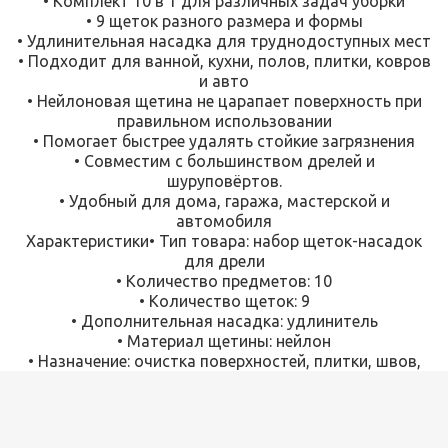
• Комплект 10 в 1 для различных задач уборки
• 9 щеток разного размера и формы
• Удлинительная насадка для труднодоступных мест
• Подходит для ванной, кухни, полов, плитки, ковров
и авто
• Нейлоновая щетина не царапает поверхность при
правильном использовании
• Помогает быстрее удалять стойкие загрязнения
• Совместим с большинством дрелей и
шуруповёртов.
• Удобный для дома, гаража, мастерской и
автомобиля
Характеристики• Тип товара: набор щеток-насадок
для дрели
• Количество предметов: 10
• Количество щеток: 9
• Дополнительная насадка: удлинитель
• Материал щетины: нейлон
• Назначение: очистка поверхностей, плитки, швов,
ванны, пола, ковров, авто
• Совместимость: дрели, аккумуляторные дрели,
шуруповерты
• Дрель в комплект не входит