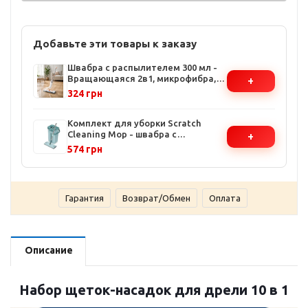
Добавьте эти товары к заказу
Швабра с распылителем 300 мл -
Вращающаяся 2в1, микрофибра,
+
117 см, для всех типов покрытий
324 грн
Комплект для уборки Scratch
Cleaning Mop - швабра с
+
микрофиброй и ведро 10л с
574 грн
механическим отжимом
Гарантия
Возврат/Обмен
Оплата
Описание
Набор щеток-насадок для дрели 10 в 1