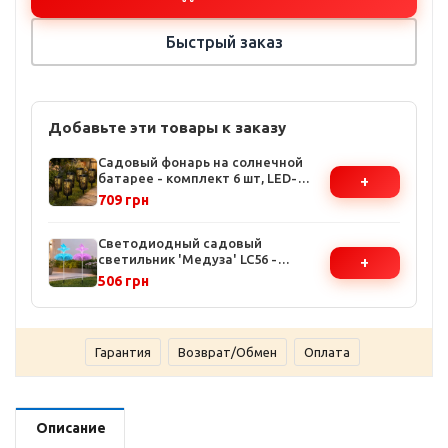
Быстрый заказ
Добавьте эти товары к заказу
Садовый фонарь на солнечной
батарее - комплект 6 шт, LED-
+
теплый свет, IP44,
709 грн
автоматическое включение
Светодиодный садовый
светильник 'Медуза' LC56 -
+
комплект 2 шт, RGB подсветка,
506 грн
автоматическое включение,
водонепроницаемый корпус
Гарантия
Возврат/Обмен
Оплата
Описание