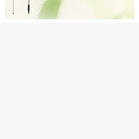
Характеристики
:
Тип: садовый декоративный светильник
Вид: букет роз
Питание: солнечная батарея
Установка: в грунт
Применение: сад, двор, дача, клумба, дорожка,
терраса
Цвет свечения: декоративный теплый свет
Материал: пластик, металл
Комплектация:
светильник “Букет роз”
солнечная панель
колышек для установки в грунт