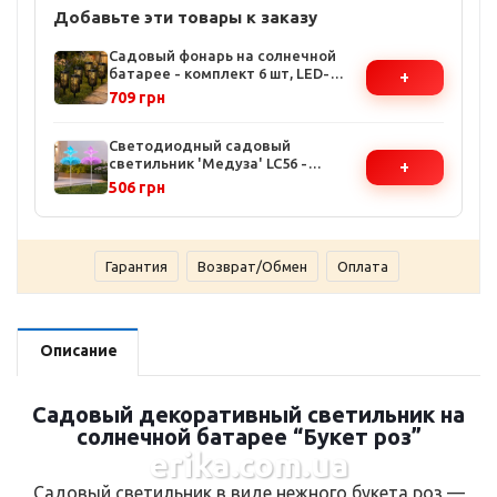
Добавьте эти товары к заказу
Садовый фонарь на солнечной
батарее - комплект 6 шт, LED-
+
теплый свет, IP44,
709 грн
автоматическое включение
Светодиодный садовый
светильник 'Медуза' LC56 -
+
комплект 2 шт, RGB подсветка,
506 грн
автоматическое включение,
водонепроницаемый корпус
Гарантия
Возврат/Обмен
Оплата
Описание
Садовый декоративный светильник на
солнечной батарее “Букет роз”
erika.com.ua
Садовый светильник в виде нежного букета роз —