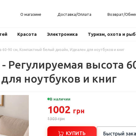
О магазине
Доставка/Оплата
Возврат/Обме
тей
Красота
Электроника
Туризм, охота и ры
а 60-90 см, Компактный белый дизайн, Идеален для ноутбуков и книг
 - Регулируемая высота 6
для ноутбуков и книг
В наличии
1002
грн
1303
грн
КУПИТЬ
Быстрый зака