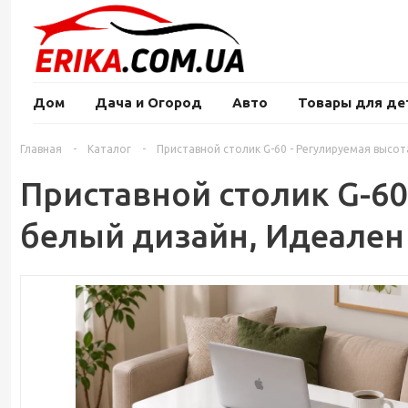
Дом
Дача и Огород
Авто
Товары для де
Главная
-
Каталог
-
Приставной столик G-60 - Регулируемая высот
Приставной столик G-60
белый дизайн, Идеален 