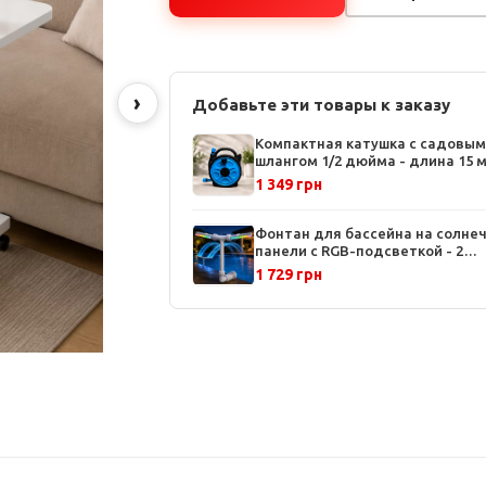
›
Добавьте эти товары к заказу
Компактная катушка с садовым
шлангом 1/2 дюйма - длина 15 м
ручная намотка, защищенный
1 349 грн
корпус
Фонтан для бассейна на солне
панели с RGB-подсветкой - 2
форсунки, 11 цветов, управлени
1 729 грн
пульта, автономная работа до 
часов