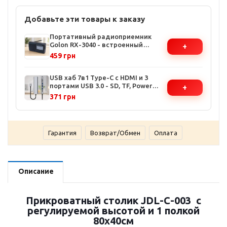
Добавьте эти товары к заказу
Портативный радиоприемник
Golon RX-3040 - встроенный
+
аккумулятор, поддержка
459 грн
FM/AM/SW, аналоговая настройка,
компактный дизайн
USB хаб 7в1 Type-C с HDMI и 3
портами USB 3.0 - SD, TF, Power
+
Delivery, алюминиевый корпус
371 грн
Гарантия
Возврат/Обмен
Оплата
Описание
Прикроватный столик JDL-C-003 с
регулируемой высотой и 1 полкой
80x40см