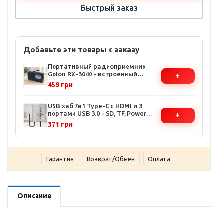
Быстрый заказ
Добавьте эти товары к заказу
Портативный радиоприемник
Golon RX-3040 - встроенный
+
аккумулятор, поддержка
459 грн
FM/AM/SW, аналоговая настройка,
компактный дизайн
USB хаб 7в1 Type-C с HDMI и 3
портами USB 3.0 - SD, TF, Power
+
Delivery, алюминиевый корпус
371 грн
Гарантия
Возврат/Обмен
Оплата
Описание