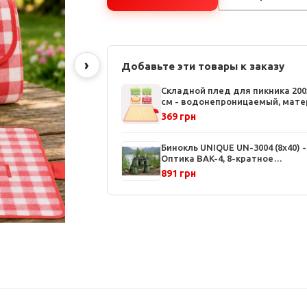
›
Добавьте эти товары к заказу
Складной плед для пикника 200
см - водонепроницаемый, мате
Oxford, компактная сумка с руч
369 грн
Бинокль UNIQUE UN-3004 (8x40) -
Оптика BAK-4, 8-кратное
увеличение, ударопрочный корп
891 грн
для охоты и туризма