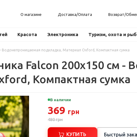
О магазине
Доставка/Оплата
Возврат/Обме
тей
Красота
Электроника
Туризм, охота и ры
м - Водонепроницаемая подкладка, Материал Oxford, Компактная сумка
ика Falcon 200x150 см -
xford, Компактная сумка
В наличии
369
грн
480
грн
КУПИТЬ
Быстрый зака