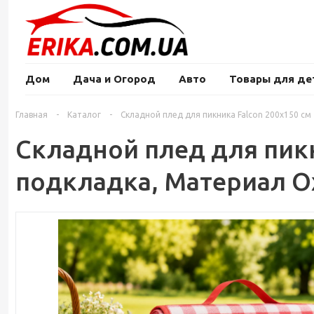
Дом
Дача и Огород
Авто
Товары для де
Главная
-
Каталог
-
Складной плед для пикника Falcon 200x150 с
Складной плед для пикн
подкладка, Материал O