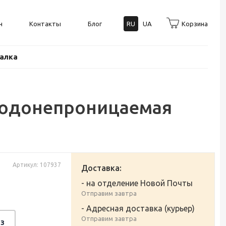
н
Контакты
Блог
RU
UA
Корзина
балка
 Водонепроницаемая
Артикул: 107937
Доставка:
- на отделение Новой Почты
Отправим завтра
- Адресная доставка (курьер)
Отправим завтра
з