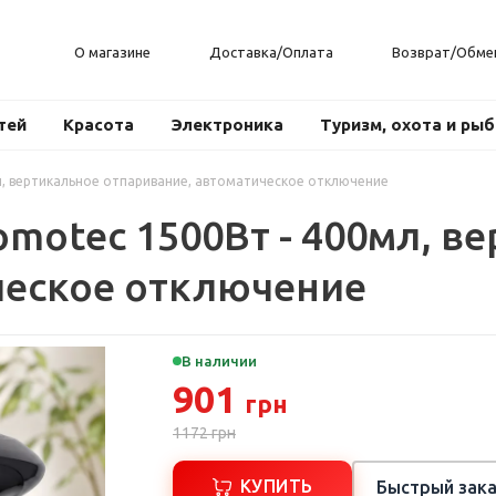
О магазине
Доставка/Оплата
Возврат/Обме
тей
Красота
Электроника
Туризм, охота и ры
л, вертикальное отпаривание, автоматическое отключение
motec 1500Вт - 400мл, в
ческое отключение
В наличии
901
грн
1172
грн
КУПИТЬ
Быстрый зака