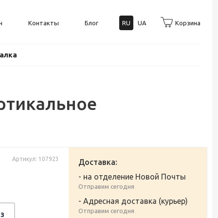
н
Контакты
Блог
RU
UA
Корзина
балка
ертикальное
Артикул: 107923
Доставка:
- на отделение Новой Почты
Отправим сегодня
- Адресная доставка (курьер)
Отправим сегодня
з