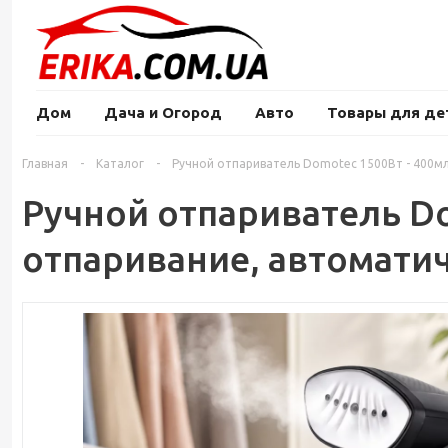
Дом
Дача и Огород
Авто
Товары для де
Главная
-
Каталог
-
Ручной отпариватель Domotec 1500Вт - 400м
Ручной отпариватель Do
отпаривание, автомати