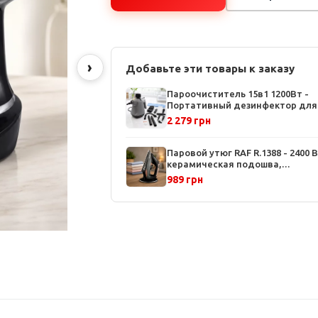
›
Добавьте эти товары к заказу
Пароочиститель 15в1 1200Вт -
Портативный дезинфектор для
дома, 15 насадок, быстрый наг
2 279 грн
за 3 минуты
Паровой утюг RAF R.1388 - 2400 В
керамическая подошва,
вертикальная отпарка, резерву
989 грн
350 мл