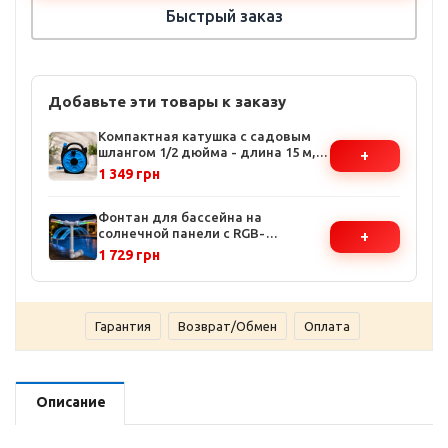
Быстрый заказ
Добавьте эти товары к заказу
Компактная катушка с садовым
шлангом 1/2 дюйма - длина 15 м,
+
ручная намотка, защищенный
1 349 грн
корпус
Фонтан для бассейна на
солнечной панели с RGB-
+
подсветкой - 2 форсунки, 11
1 729 грн
цветов, управление с пульта,
автономная работа до 10 часов
Гарантия
Возврат/Обмен
Оплата
Описание