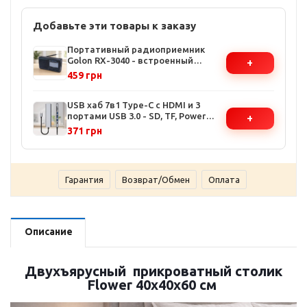
Добавьте эти товары к заказу
Портативный радиоприемник
Golon RX-3040 - встроенный
+
аккумулятор, поддержка
459 грн
FM/AM/SW, аналоговая настройка,
компактный дизайн
USB хаб 7в1 Type-C с HDMI и 3
портами USB 3.0 - SD, TF, Power
+
Delivery, алюминиевый корпус
371 грн
Гарантия
Возврат/Обмен
Оплата
Описание
Двухъярусный прикроватный столик
Flower 40х40х60 см