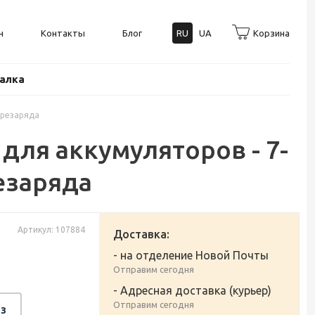
н
Контакты
Блог
RU
UA
Корзина
балка
ерезаряда
для аккумуляторов - 7-
езаряда
Артикул: 107884
Доставка:
- на отделение Новой Почты
Отправим сегодня
- Адресная доставка (курьер)
Отправим сегодня
з