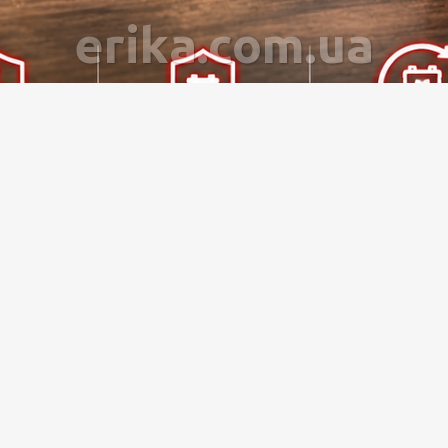
erika.com.ua
ческое импульсное устройство для зарядки автомобильн
7-ступенчатому алгоритму зарядки устройство обеспечив
аккумулятора.
пряжения, имеет защиту от обратной полярности, корот
 компактный корпус делает устройство практичным для ис
Достоинства:
Подходит для аккумуляторов 12V и 24V