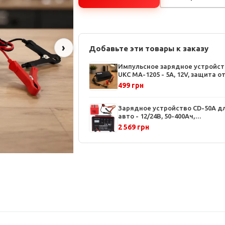
›
Добавьте эти товары к заказу
Импульсное зарядное устройст
UKC MA-1205 - 5A, 12V, защита о
перепадов напряжения, авто и
499 грн
мото аккумуляторы
Зарядное устройство CD-50A д
авто - 12/24В, 50-400Ач,
автоматическое определение,
2 569 грн
защита от перегрева