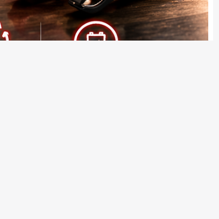
ых, мотоциклетных, свинцово-кислотных, гелевых
ает эффективное и безопасное восстановление заряда
кого замыкания и перезарядки. ЖК-дисплей позволяет
пользования дома, в гараже или в дороге.