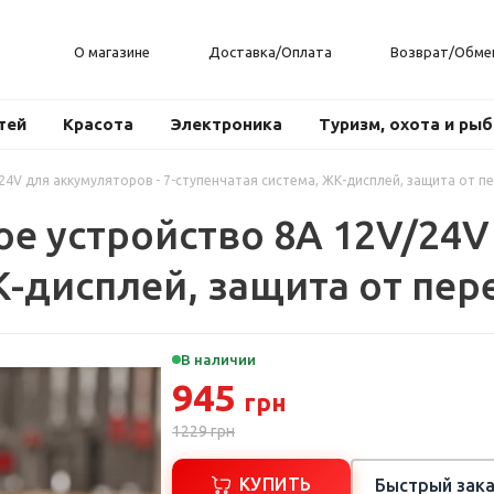
О магазине
Доставка/Оплата
Возврат/Обме
тей
Красота
Электроника
Туризм, охота и ры
4V для аккумуляторов - 7-ступенчатая система, ЖК-дисплей, защита от п
 устройство 8A 12V/24V 
К-дисплей, защита от пер
В наличии
945
грн
1229
грн
КУПИТЬ
Быстрый зака