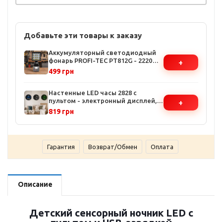
Добавьте эти товары к заказу
Аккумуляторный светодиодный
фонарь PROFI-TEC PT812G - 2220
+
лм, 16 LED, IP66, Регулировка угла
499 грн
0-145°, Питание от Li-Ion 36 В, Без
аккумулятора
Настенные LED часы 2828 с
пультом - электронный дисплей,
+
Bluetooth, будильник,
819 грн
температура и влажность,
питание от сети/батареек
Гарантия
Возврат/Обмен
Оплата
Описание
Детский сенсорный ночник LED с