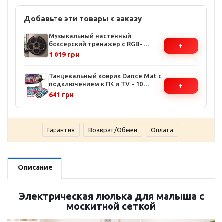
Добавьте эти товары к заказу
Музыкальный настенный
боксерский тренажер с RGB-
+
подсветкой - 9 режимов, зарядка
1 019 грн
от USB, крепление на
двусторонний скотч
Танцевальный коврик Dance Mat с
подключением к ПК и TV - 10
+
кнопок, размеры 92х80 см, USB-
641 грн
питание
Гарантия
Возврат/Обмен
Оплата
Описание
Электрическая люлька для малыша с
москитной сеткой