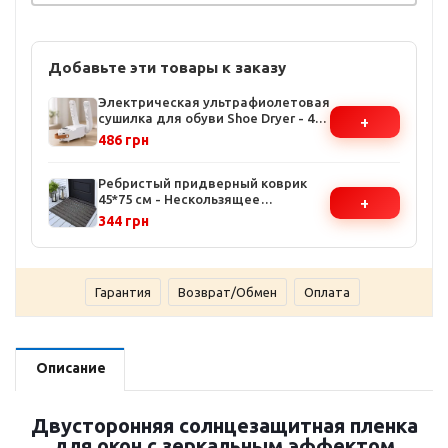
Добавьте эти товары к заказу
Электрическая ультрафиолетовая
сушилка для обуви Shoe Dryer - 4
+
режима таймера, температура до
486 грн
48°C, белая
Ребристый придверный коврик
45*75 см - Нескользящее
+
резиновое основание, влаго- и
344 грн
грязезадерживающая
поверхность
Гарантия
Возврат/Обмен
Оплата
Описание
Двусторонняя солнцезащитная пленка
для окон с зеркальным эффектом