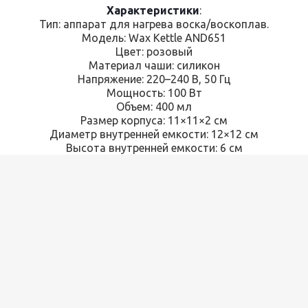
Характеристики
:
Тип: аппарат для нагрева воска/воскоплав.
Модель: Wax Kettle AND651
Цвет: розовый
Материал чаши: силикон
Напряжение: 220–240 В, 50 Гц
Мощность: 100 Вт
Объем: 400 мл
Размер корпуса: 11×11×2 см
Диаметр внутренней емкости: 12×12 см
Высота внутренней емкости: 6 см
Назначение: разогрев косметического воска для
депиляции.
Комплектация
:
Воскоплав Wax Kettle AND651;
Силиконовая чаша;
Крышка;
Кабель питания;
Упаковка.