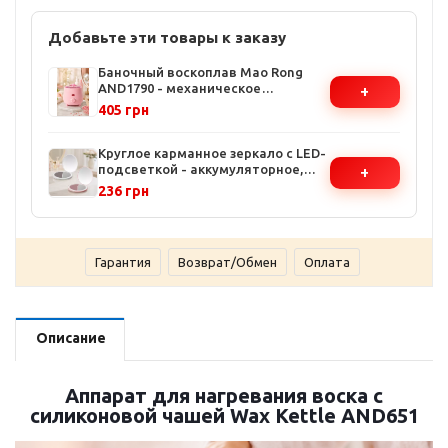
Добавьте эти товары к заказу
Баночный воскоплав Mao Rong
AND1790 - механическое
+
управление, регулятор
405 грн
температуры, индикатор нагрева
Круглое карманное зеркало с LED-
подсветкой - аккумуляторное,
+
зарядка через USB, компактный
236 грн
размер 9.1 см
Гарантия
Возврат/Обмен
Оплата
Описание
Аппарат для нагревания воска с
силиконовой чашей Wax Kettle AND651