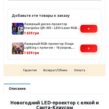
Добавьте эти товары к заказу
Лазерный диско-проектор
Energolux QR-305 - LED+Laser RGB,
+
Bluetooth, 360° охват, пульт, Voice
1 639 грн
Control
Лазерный RGB-проектор Stage
Lighting с пультом - 16 узоров,
+
автоматический и музыкальный
1 639 грн
режимы, прочный алюминиевый
корпус
Гарантия
Возврат/Обмен
Оплата
Описание
Новогодний LED-проектор с елкой и
Санта-Клаусом