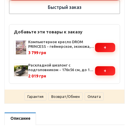
Быстрый заказ
Добавьте эти товары к заказу
Компьютерное кресло DROM
PRINCESS - геймерское, экокожа,
+
розово-белое, с подставкой для
3 799 грн
ног, регулировка высоты и
наклона
Раскладной шезлонг с
подголовником - 176x56 см, до 120
+
кг, серый, для сада и пляжа
2 019 грн
Гарантия
Возврат/Обмен
Оплата
Описание