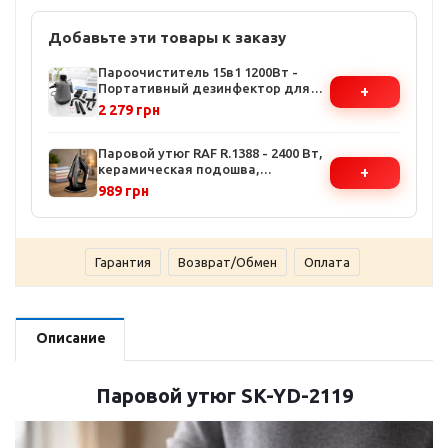
Добавьте эти товары к заказу
Пароочиститель 15в1 1200Вт -
Портативный дезинфектор для
+
дома, 15 насадок, быстрый нагрев
2 279 грн
за 3 минуты
Паровой утюг RAF R.1388 - 2400 Вт,
керамическая подошва,
+
вертикальная отпарка, резервуар
989 грн
350 мл
Гарантия
Возврат/Обмен
Оплата
Описание
Паровой утюг SK-YD-2119