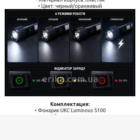
• Цвет: черный/оранжевый
erika.com.ua
Комплектация:
• Фонарик UKC Luminous S100
• Кабель для зарядки
• Упаковка