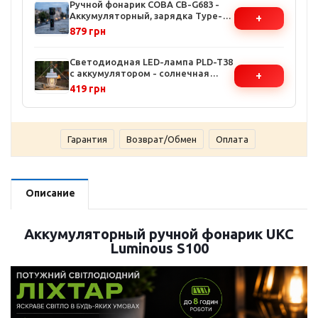
Ручной фонарик COBA CB-G683 -
Аккумуляторный, зарядка Type-C,
+
функция Power Bank,
879 грн
телескопическая фокусировка
Светодиодная LED-лампа PLD-T38
с аккумулятором - солнечная
+
зарядка, Power Bank, 3 режима
419 грн
освещения
Гарантия
Возврат/Обмен
Оплата
Описание
Аккумуляторный ручной фонарик UKC
Luminous S100