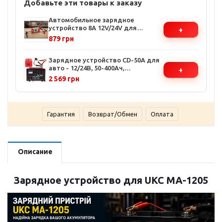
Добавьте эти товары к заказу
Автомобильное зарядное
устройство 8A 12V/24V для
+
аккумуляторов - 7-ступенчатая
879 грн
система, ЖК-дисплей, защита от
перезаряда
Зарядное устройство CD-50A для
авто - 12/24В, 50-400Ач,
+
автоматическое определение,
2 569 грн
защита от перегрева
Гарантия
Возврат/Обмен
Оплата
Описание
Зарядное устройство для UKC MA-1205