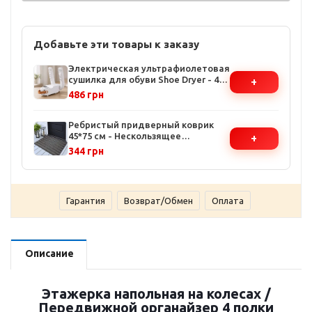
Добавьте эти товары к заказу
Электрическая ультрафиолетовая
сушилка для обуви Shoe Dryer - 4
+
режима таймера, температура до
486 грн
48°C, белая
Ребристый придверный коврик
45*75 см - Нескользящее
+
резиновое основание, влаго- и
344 грн
грязезадерживающая
поверхность
Гарантия
Возврат/Обмен
Оплата
Описание
Этажерка напольная на колесах /
Передвижной органайзер 4 полки