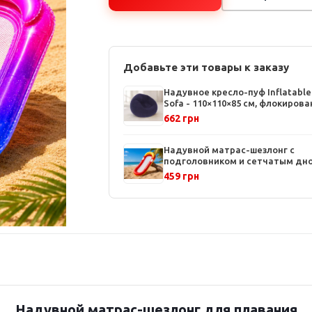
Добавьте эти товары к заказу
Надувное кресло-пуф Inflatable
Sofa - 110×110×85 см, флокиров
покрытие, до 150 кг
662 грн
Надувной матрас-шезлонг с
подголовником и сетчатым дно
160x90 см, Красный, для плаван
459 грн
отдыха
Надувной матрас-шезлонг для плавания