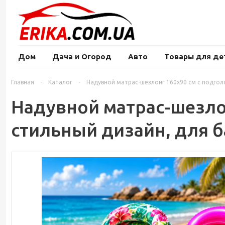
Дом
Дача и Огород
Авто
Товары для де
Главная
-
Каталог
-
Надувной матрас-шезлонг 160x90 см с подголо
Надувной матрас-шезлон
стильный дизайн, для б