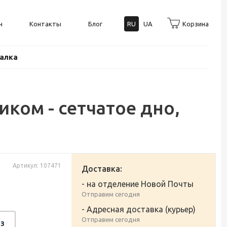
н
Контакты
Блог
RU
UA
Корзина
балка
ком - сетчатое дно,
Артикул: 107471
Доставка:
- на отделение Новой Почты
Отправим сегодня
- Адресная доставка (курьер)
Отправим сегодня
з