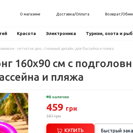
О магазине
Доставка/Оплата
Возврат/Обме
тей
Красота
Электроника
Туризм, охота и ры
вником - сетчатое дно, стильный дизайн, для бассейна и пляжа
г 160x90 см с подголовни
ассейна и пляжа
В наличии
459
грн
597
грн
КУПИТЬ
Быстрый зака