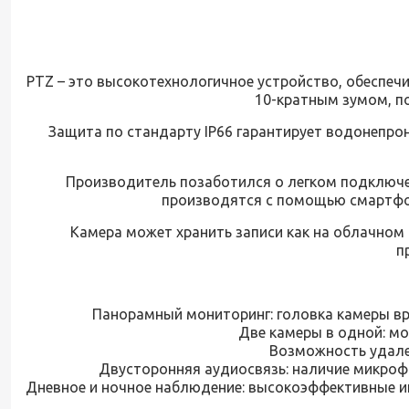
PTZ – это высокотехнологичное устройство, обеспеч
10-кратным зумом, п
Защита по стандарту IP66 гарантирует водонепр
Производитель позаботился о легком подключе
производятся с помощью смартфона
Камера может хранить записи как на облачном 
п
Панорамный мониторинг: головка камеры вра
Две камеры в одной: м
Возможность удален
Двусторонняя аудиосвязь: наличие микроф
Дневное и ночное наблюдение: высокоэффективные ин