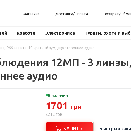
О магазине
Доставка/Оплата
Возврат/Обме
тей
Красота
Электроника
Туризм, охота и ры
зы, IP66 защита, 10-кратный зум, двухстороннее аудио
людения 12МП - 3 линзы, 
оннее аудио
В наличии
1701
грн
2212
грн
КУПИТЬ
Быстрый зака