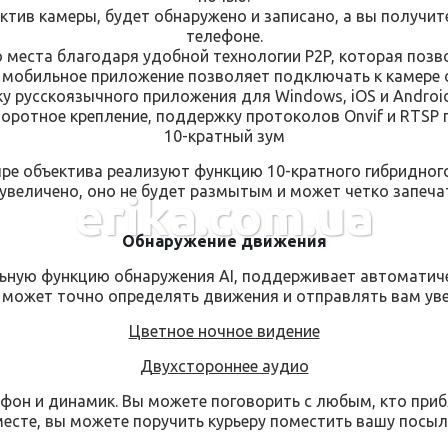
ктив камеры, будет обнаружено и записано, а вы получит
телефоне.
 места благодаря удобной технологии P2P, которая позв
 мобильное приложение позволяет подключать к камере
русскоязычного приложения для Windows, iOS и Android, P
воротное крепление, поддержку протоколов Onvif и RTSP
10-кратный зум
ыре объектива реализуют функцию 10-кратного гибридного
увеличено, оно не будет размытым и может четко запеча
erika.com.ua
Обнаружение движения
ьную функцию обнаружения AI, поддерживает автоматиче
 может точно определять движения и отправлять вам ув
Цветное ночное видение
Двухстороннее аудио
он и динамик. Вы можете поговорить с любым, кто приб
месте, вы можете поручить курьеру поместить вашу посыл