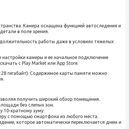
странства. Камера оснащена функцией автоследения и
етали в поле зрения.
одолжительность работы даже в условиях тяжелых
 настройки камеры и ее начальное подключение
чать с Play Market или App Store.
 128 гигабайт). Содержимое карты памяти можно
я.
позволяя получить широкий обзор помещения.
лощади без слепых зон.
у 10-кратному зуму.
еру с помощью смартфона из любого места.
ение, которое автоматически переключается днем ​​и