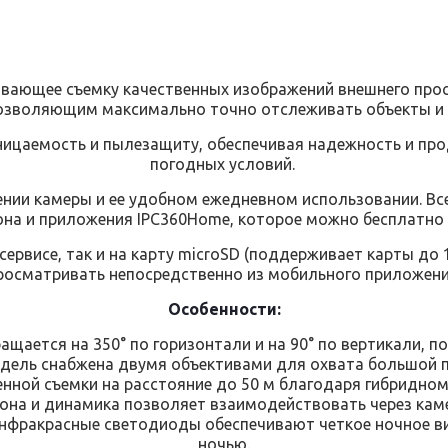
ивающее съемку качественных изображений внешнего про
озволяющим максимально точно отслеживать объекты и д
оницаемость и пылезащиту, обеспечивая надежность и пр
погодных условий.
нии камеры и ее удобном ежедневном использовании. Все
 и приложения IPC360Home, которое можно бесплатно ска
сервисе, так и на карту microSD (поддерживает карты до
росматривать непосредственно из мобильного приложени
Особенности:
щается на 350° по горизонтали и на 90° по вертикали, 
одель снабжена двумя объективами для охвата большой п
ной съемки на расстояние до 50 м благодаря гибридном
она и динамика позволяет взаимодействовать через кам
фракрасные светодиоды обеспечивают четкое ночное вид
ночью.