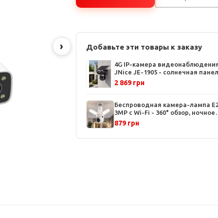
›
Добавьте эти товары к заказу
4G IP-камера видеонаблюдени
JNice JE-1905 - солнечная панел
МП, панорамный обзор 355°,
2 869 грн
цветная ночная съемка, защита
Беспроводная камера-лампа E
3MP с Wi-Fi - 360° обзор, ночное
видение, датчик движения, V38
879 грн
Pro