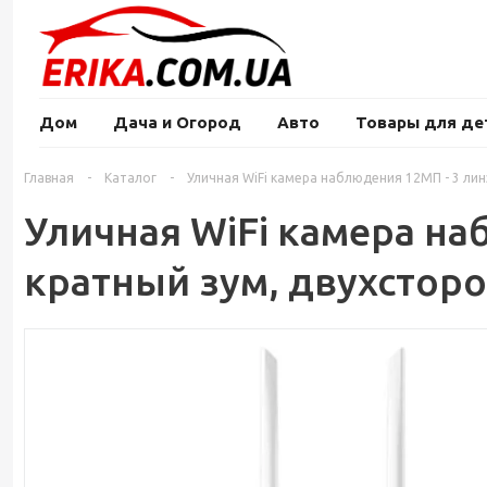
Дом
Дача и Огород
Авто
Товары для де
Главная
-
Каталог
-
Уличная WiFi камера наблюдения 12МП - 3 лин
Уличная WiFi камера наб
кратный зум, двухстор