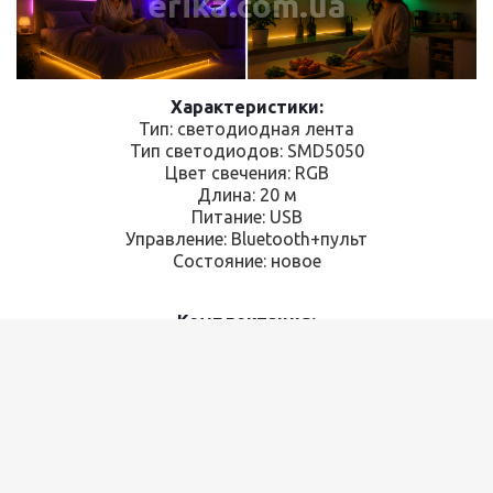
erika.com.ua
Характеристики:
Тип: светодиодная лента
Тип светодиодов: SMD5050
Цвет свечения: RGB
Длина: 20 м
Питание: USB
Управление: Bluetooth+пульт
Состояние: новое
Комплектация:
Светодиодная RGB лента 20 м
Bluetooth-контроллер
Пульт дистанционного управления
USB кабель для подключения