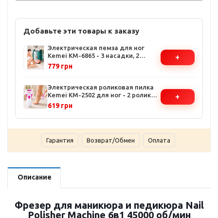
Добавьте эти товары к заказу
Электрическая пемза для ног
Kemei KM-6865 - 3 насадки, 2
+
скорости, LED-дисплей, IPX4
779 грн
влагозащита
Электрическая роликовая пилка
Kemei KM-2502 для ног - 2 ролика,
+
аккумулятор, защитная крышка
619 грн
Гарантия
Возврат/Обмен
Оплата
Описание
Фрезер для маникюра и педикюра Nail
Polisher Machine 6в1 45000 об/мин