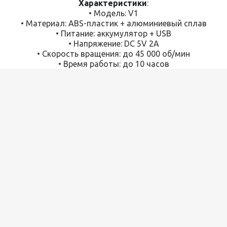
Характеристики
:
• Модель: V1
• Материал: ABS-пластик + алюминиевый сплав
• Питание: аккумулятор + USB
• Напряжение: DC 5V 2A
• Скорость вращения: до 45 000 об/мин
• Время работы: до 10 часов
• Количество насадок: 6 шт.
• Цвет: белый, розовый, радужный
Комплектация
:
• Фрезер
• Ручка-мотор
• 6 насадок
• Набор шлифовальных колпачков
• Кабель USB для зарядки