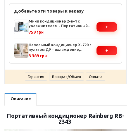
Добавьте эти товары к заказу
Мини кондиционер 2-в-1 с
увлажнителем - Портативный
+
воздухоохладитель, 2 скорости,
759 грн
аккумулятор 3000 мАч, сенсорное
управление
Напольный кондиционер X-720 с
пультом ДУ - охлаждение,
+
вентиляция, осушение, 2 режима
3 389 грн
работы
Гарантия
Возврат/Обмен
Оплата
Описание
Портативный кондиционер Rainberg RB-
2343