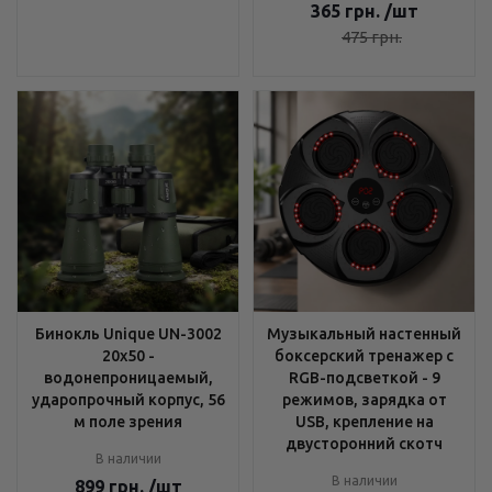
365
грн.
/шт
475
грн.
Бинокль Unique UN-3002
Музыкальный настенный
20x50 -
боксерский тренажер с
водонепроницаемый,
RGB-подсветкой - 9
ударопрочный корпус, 56
режимов, зарядка от
м поле зрения
USB, крепление на
двусторонний скотч
В наличии
В наличии
899
грн.
/шт