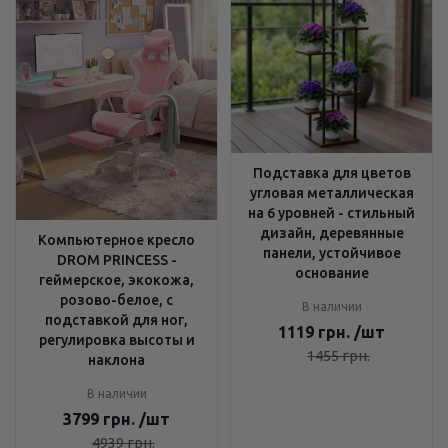
Подставка для цветов
угловая металлическая
на 6 уровней - стильный
дизайн, деревянные
Компьютерное кресло
панели, устойчивое
DROM PRINCESS -
основание
геймерское, экокожа,
розово-белое, с
В наличии
подставкой для ног,
1119
грн.
/шт
регулировка высоты и
1455
грн.
наклона
В наличии
3799
грн.
/шт
4939
грн.