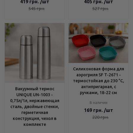
419
грн.
/шт
405
грн.
/шт
545
грн.
527
грн.
Силиконовая форма для
аэрогриля SF T-2671 -
термостойкая до 230 °C,
антипригарная, с
Вакуумный термос
ручками, 18-22 см
UNIQUE UN-1003 -
0,75л/1л, нержавеющая
В наличии
сталь, двойные стенки,
169
грн.
/шт
герметичная
220
грн.
конструкция, чехол в
комплекте