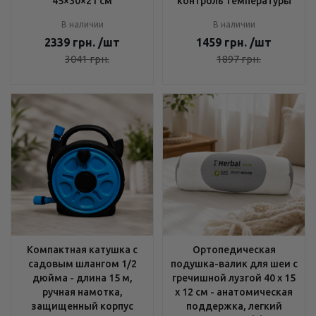
45×30×21 см
контроль температуры
В наличии
В наличии
2339
грн.
/шт
1459
грн.
/шт
3041
грн.
1897
грн.
Компактная катушка с
Ортопедическая
садовым шлангом 1/2
подушка-валик для шеи с
дюйма - длина 15 м,
гречишной лузгой 40 х 15
ручная намотка,
х 12 см - анатомическая
защищенный корпус
поддержка, легкий