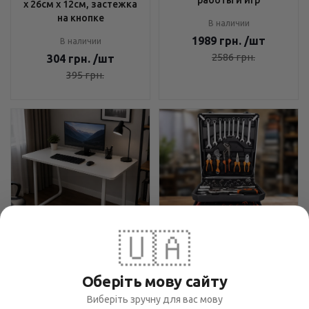
х 26см х 12см, застежка
на кнопке
В наличии
1989
грн.
/шт
В наличии
2586
грн.
304
грн.
/шт
395
грн.
🇺🇦
Компьютерный стол
Набор инструментов Tool
120х60 см Бежевый -
Set 235 предметов - для
Оберіть мову сайту
Минималистичный
ремонта и обслуживания,
дизайн, Закругленные
Виберіть зручну для вас мову
чемодан с колесами,