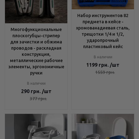
Набор инструментов 82
предмета в кейсе -
хромованадиевая сталь,
Многофункциональные
трещотки 1/4 и 1/2,
плоскогубцы-стрипер
ударопрочный
для зачистки и обжима
пластиковый кейс
проводов - раскладная
конструкция,
В наличии
металлические рабочие
1199
грн.
/шт
элементы, эргономичные
1559
грн.
ручки
В наличии
290
грн.
/шт
377
грн.