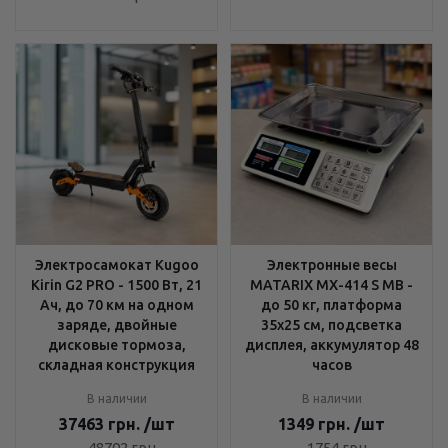
Электросамокат Kugoo
Электронные весы
Kirin G2 PRO - 1500 Вт, 21
MATARIX MX-414 S MB -
Ач, до 70 км на одном
до 50 кг, платформа
заряде, двойные
35x25 см, подсветка
дисковые тормоза,
дисплея, аккумулятор 48
складная конструкция
часов
В наличии
В наличии
37463
грн.
/шт
1349
грн.
/шт
48702
грн.
1754
грн.