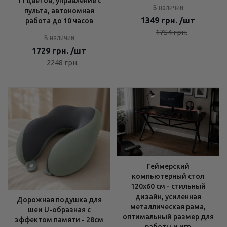
11 цветов, управление с
В наличии
пульта, автономная
1349
грн.
/шт
работа до 10 часов
1754
грн.
В наличии
1729
грн.
/шт
2248
грн.
Геймерский
компьютерный стол
120х60 см - стильный
дизайн, усиленная
Дорожная подушка для
металлическая рама,
шеи U-образная с
оптимальный размер для
эффектом памяти - 28см
работы и игр