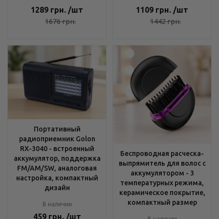
1289
грн.
/шт
1109
грн.
/шт
1676
грн.
1442
грн.
Портативный
радиоприемник Golon
RX-3040 - встроенный
Беспроводная расческа-
аккумулятор, поддержка
выпрямитель для волос с
FM/AM/SW, аналоговая
аккумулятором - 3
настройка, компактный
температурных режима,
дизайн
керамическое покрытие,
компактный размер
В наличии
459
грн.
/шт
В наличии