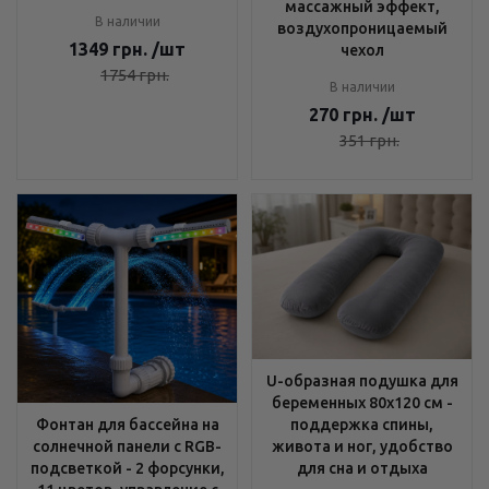
массажный эффект,
В наличии
воздухопроницаемый
1349
грн.
/шт
чехол
1754
грн.
В наличии
270
грн.
/шт
351
грн.
U-образная подушка для
беременных 80x120 см -
поддержка спины,
Фонтан для бассейна на
живота и ног, удобство
солнечной панели с RGB-
для сна и отдыха
подсветкой - 2 форсунки,