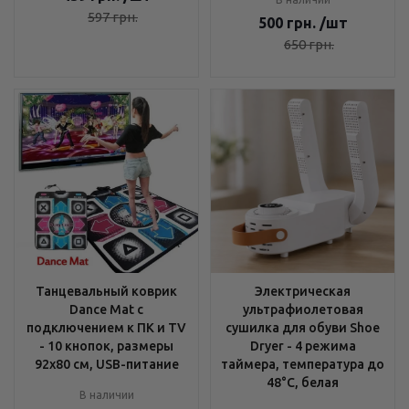
597
грн.
500
грн.
/шт
650
грн.
Танцевальный коврик
Электрическая
Dance Mat с
ультрафиолетовая
подключением к ПК и TV
сушилка для обуви Shoe
- 10 кнопок, размеры
Dryer - 4 режима
92х80 см, USB-питание
таймера, температура до
48°C, белая
В наличии