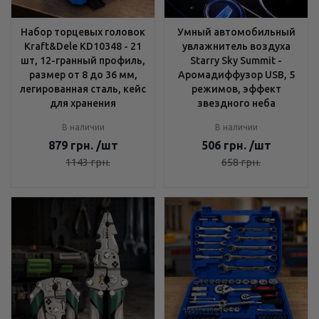
Набор торцевых головок
Умный автомобильный
Kraft&Dele KD10348 - 21
увлажнитель воздуха
шт, 12-гранный профиль,
Starry Sky Summit -
размер от 8 до 36 мм,
Аромадиффузор USB, 5
легированная сталь, кейс
режимов, эффект
для хранения
звездного неба
В наличии
В наличии
879
грн.
/шт
506
грн.
/шт
1143
грн.
658
грн.