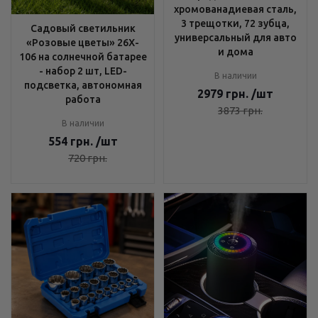
хромованадиевая сталь,
3 трещотки, 72 зубца,
Садовый светильник
универсальный для авто
«Розовые цветы» 26X-
и дома
106 на солнечной батарее
- набор 2 шт, LED-
В наличии
подсветка, автономная
2979
грн.
/шт
работа
3873
грн.
В наличии
554
грн.
/шт
720
грн.