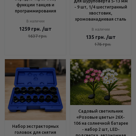
для шуруповерта 5-13 мм
функции танцев и
- 9 шт, 1/4 шестигранный
программирования
хвостовик,
хромованадиевая сталь
В наличии
1259
грн.
/шт
В наличии
1637
грн.
135
грн.
/шт
176
грн.
Садовый светильник
«Розовые цветы» 26X-
106 на солнечной батарее
Набор экстракторных
- набор 2 шт, LED-
головок для снятия
подсветка, автономная