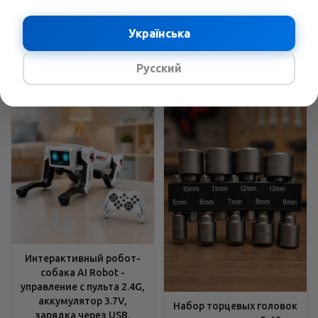
углы, Устойчивые опоры
хромованадиевая сталь
В наличии
Українська
В наличии
2429
грн.
/шт
3689
грн.
/шт
3158
грн.
4796
грн.
Русский
Интерактивный робот-
собака AI Robot -
управление с пульта 2.4G,
аккумулятор 3.7V,
Набор торцевых головок
зарядка через USB,