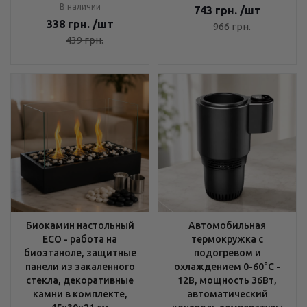
В наличии
743
грн.
/шт
338
грн.
/шт
966
грн.
439
грн.
Биокамин настольный
Автомобильная
ECO - работа на
термокружка с
биоэтаноле, защитные
подогревом и
панели из закаленного
охлаждением 0-60°C -
стекла, декоративные
12В, мощность 36Вт,
камни в комплекте,
автоматический