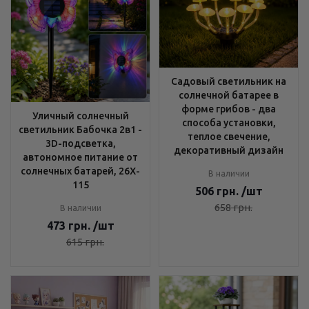
Садовый светильник на
солнечной батарее в
форме грибов - два
Уличный солнечный
способа установки,
светильник Бабочка 2в1 -
теплое свечение,
3D-подсветка,
декоративный дизайн
автономное питание от
солнечных батарей, 26X-
В наличии
115
506
грн.
/шт
658
грн.
В наличии
473
грн.
/шт
615
грн.