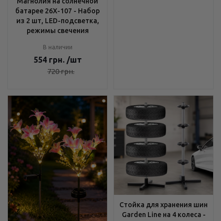
Магнолия на солнечной
батарее 26X-107 - Набор
из 2 шт, LED-подсветка,
режимы свечения
В наличии
554
грн.
/шт
720
грн.
Стойка для хранения шин
Garden Line на 4 колеса -