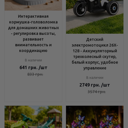
Интерактивная
кормушка-головоломка
для домашних животных
- регулировка высоты,
развивает
Детский
внимательность и
электромотоцикл 26X-
координацию
128 - Аккумуляторный
трехколесный скутер,
В наличии
белый корпус, удобное
641
грн.
/шт
управление
833
грн.
В наличии
2749
грн.
/шт
3574
грн.