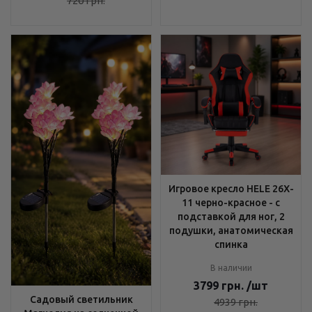
720
грн.
Игровое кресло HELE 26X-
11 черно-красное - с
подставкой для ног, 2
подушки, анатомическая
спинка
В наличии
3799
грн.
/шт
Садовый светильник
4939
грн.