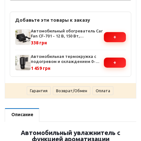
Добавьте эти товары к заказу
Автомобильный обогреватель Car
Fan CF-701 - 12 В, 150 Вт,
+
компактный и портативный,
338 грн
быстрое размораживание стекол
Автомобильная термокружка с
подогревом и охлаждением 0-
+
60°C - 12В, мощность 36Вт,
1 459 грн
автоматический контроль
температуры
Гарантия
Возврат/Обмен
Оплата
Описание
Автомобильный увлажнитель с
функцией ароматизации