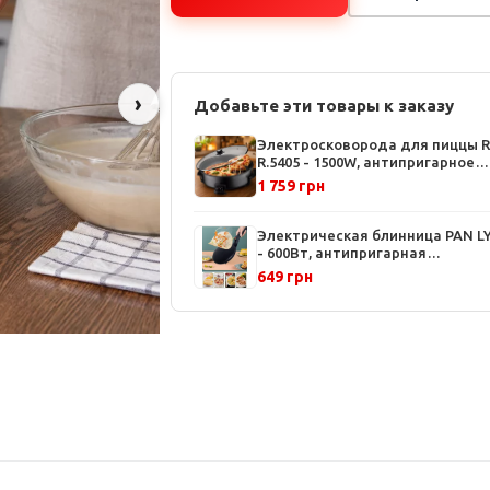
›
Добавьте эти товары к заказу
Электросковорода для пиццы 
R.5405 - 1500W, антипригарное
покрытие, стеклянная крышка,
1 759 грн
регулировка температуры
Электрическая блинница PAN LY
- 600Вт, антипригарная
поверхность, диаметр 20 см,
649 грн
эргономичная рукоятка