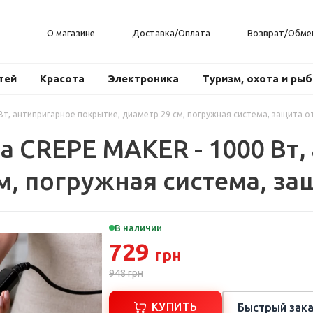
О магазине
Доставка/Оплата
Возврат/Обме
тей
Красота
Электроника
Туризм, охота и ры
Вт, антипригарное покрытие, диаметр 29 см, погружная система, защита о
 CREPE MAKER - 1000 Вт,
м, погружная система, за
В наличии
729
грн
948
грн
КУПИТЬ
Быстрый зака