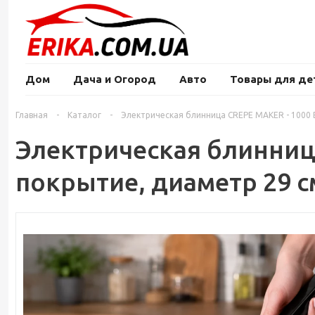
Дом
Дача и Огород
Авто
Товары для де
Главная
-
Каталог
-
Электрическая блинница CREPE MAKER - 1000 
Электрическая блинница
покрытие, диаметр 29 с