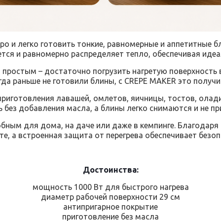
 и легко готовить тонкие, равномерные и аппетитные б
ется и равномерно распределяет тепло, обеспечивая идеа
ростым – достаточно погрузить нагретую поверхность в 
гда раньше не готовили блины, с CREPE MAKER это получи
приготовления лавашей, омлетов, яичницы, тостов, олад
ь без добавления масла, а блины легко снимаются и не пр
обным для дома, на даче или даже в кемпинге. Благодаря
те, а встроенная защита от перегрева обеспечивает безо
Достоинства:
мощность 1000 Вт для быстрого нагрева
диаметр рабочей поверхности 29 см
антипригарное покрытие
приготовление без масла