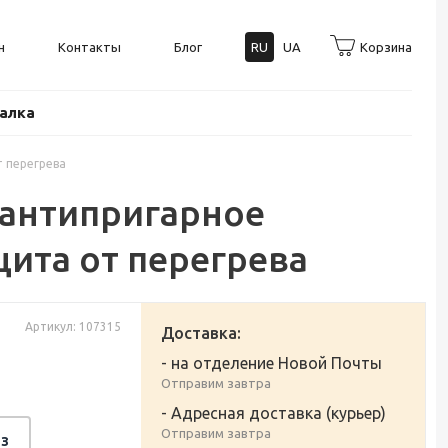
н
Контакты
Блог
RU
UA
Корзина
балка
т перегрева
 антипригарное
щита от перегрева
Артикул: 107315
Доставка:
- на отделение Новой Почты
Отправим завтра
- Адресная доставка (курьер)
Отправим завтра
з