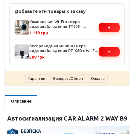
Добавьте эти товары к заказу
Компактная Wi-Fi камера
видеонаблюдения TY305 -
+
Поворотная, Full HD 3mp, ночная
1 119 грн
съёмка, датчик движения
Беспроводная мини-камера
видеонаблюдения P7-X6D с Wi-Fi -
+
HD качество, ночная съёмка,
509 грн
датчик движения, поддержка
Android/iOS
Гарантия
Возврат/Обмен
Оплата
Описание
Автосигнализация CAR ALARM 2 WAY B9