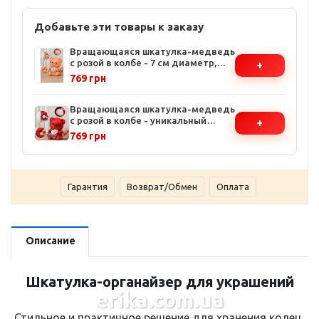
Добавьте эти товары к заказу
Вращающаяся шкатулка-медведь
с розой в колбе - 7 см диаметр,
+
стабилизированные цветы,
769 грн
уникальный визуальный эффект
Вращающаяся шкатулка-медведь
с розой в колбе - уникальный
+
подарок, диаметр 7 см,
769 грн
стабилизированные цветы
Гарантия
Возврат/Обмен
Оплата
Описание
Шкатулка-органайзер для украшений
erika.com.ua
Стильное и практичное решение для хранения колец,