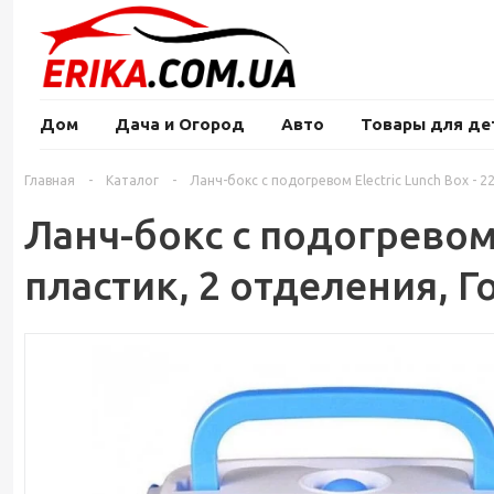
Дом
Дача и Огород
Авто
Товары для де
Главная
-
Каталог
-
Ланч-бокс с подогревом Electric Lunch Box - 2
Ланч-бокс с подогревом E
пластик, 2 отделения, 