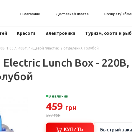
О магазине
Доставка/Оплата
Возврат/Обме
тей
Красота
Электроника
Туризм, охота и ры
20В, 1.05 л, 40Вт, пищевой пластик, 2 отделения, Голубой
lectric Lunch Box - 220В,
Голубой
В наличии
459
грн
597
грн
КУПИТЬ
Быстрый зака