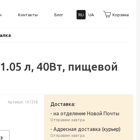
н
Контакты
Блог
RU
UA
Корзина
балка
 1.05 л, 40Вт, пищевой
Артикул: 107238
Доставка:
- на отделение Новой Почты
Отправим завтра
- Адресная доставка (курьер)
Отправим завтра
з