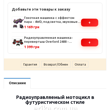
Добавьте эти товары к заказу
Гоночная машинка с эффектом
пара - 4WD, подсветка, звуковые
+
эффекты, 2 пульта (джойстик и
1 169 грн
перчатка)
Радиоуправляемая машинка-
перевертыш Overlord 2488 -
+
Вездеход, 18 км/ч, 50м радиус,
1 399 грн
Красный
Гарантия
Возврат/Обмен
Оплата
Описание
Радиоуправляемый мотоцикл в
футуристическом стиле
erika.com.ua