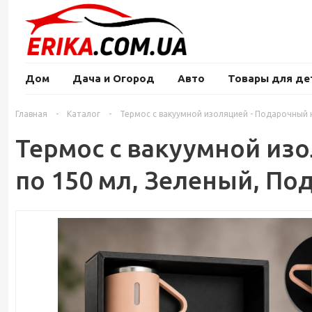
Дом
Дача и Огород
Авто
Товары для де
Главная
-
Каталог
-
Термос с вакуумной изоляцией - Подарочный н
Термос с вакуумной изо
по 150 мл, Зеленый, По