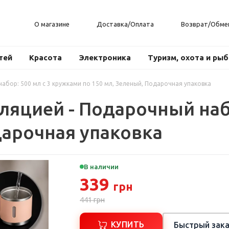
О магазине
Доставка/Оплата
Возврат/Обме
тей
Красота
Электроника
Туризм, охота и ры
абор: 500 мл с 3 кружками по 150 мл, Зеленый, Подарочная упаковка
ляцией - Подарочный наб
дарочная упаковка
В наличии
339
грн
441
грн
КУПИТЬ
Быстрый зака