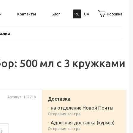
н
Контакты
Блог
RU
UA
Корзина
балка
ор: 500 мл с 3 кружками
Артикул: 107218
Доставка:
- на отделение Новой Почты
Отправим завтра
- Адресная доставка (курьер)
Отправим завтра
з