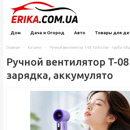
Дом
Дача и Огород
Авто
Товары для де
Главная
-
Каталог
-
Ручной вентилятор T-08 Turbo Fan - турбо-обд
Ручной вентилятор T-08 
зарядка, аккумулято