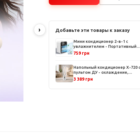
›
Добавьте эти товары к заказу
Мини кондиционер 2-в-1 с
увлажнителем - Портативный
воздухоохладитель, 2 скорости
759 грн
аккумулятор 3000 мАч, сенсорн
управление
Напольный кондиционер X-720 
пультом ДУ - охлаждение,
вентиляция, осушение, 2 режим
3 389 грн
работы