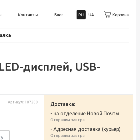
н
Контакты
Блог
RU
UA
Корзина
балка
 LED-дисплей, USB-
Артикул: 107200
Доставка:
- на отделение Новой Почты
Отправим завтра
- Адресная доставка (курьер)
Отправим завтра
з