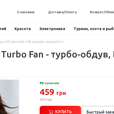
О магазине
Доставка/Оплата
Возврат/Обме
тей
Красота
Электроника
Туризм, охота и ры
ув, LED-дисплей, USB-зарядка, аккумулято
Turbo Fan - турбо-обдув,
В наличии
459
грн
597
грн
КУПИТЬ
Быстрый зака