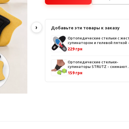
›
Добавьте эти товары к заказу
Ортопедические стельки с жес
супинатором и гелевой пяткой 
поддержка свода стопы,
229 грн
амортизация, комфортная ходь
Ортопедические стельки-
супинаторы STRUTZ - снимают
напряжение, поддержка стопы,
159 грн
в комплекте