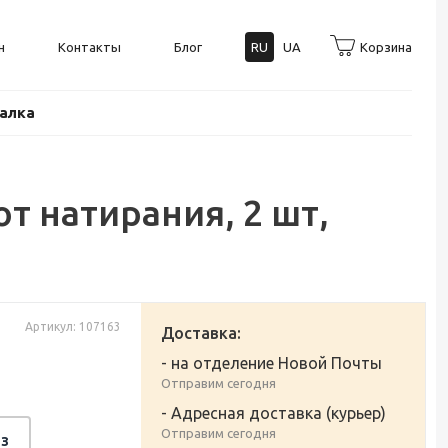
н
Контакты
Блог
RU
UA
Корзина
балка
т натирания, 2 шт,
Артикул: 107163
Доставка:
- на отделение Новой Почты
Отправим сегодня
- Адресная доставка (курьер)
Отправим сегодня
з