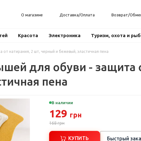
О магазине
Доставка/Оплата
Возврат/Обме
тей
Красота
Электроника
Туризм, охота и ры
 от натирания, 2 шт, черный и бежевый, эластичная пена
ей для обуви - защита о
стичная пена
В наличии
129
грн
168
грн
КУПИТЬ
Быстрый зака