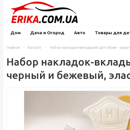
Дом
Дача и Огород
Авто
Товары для де
Главная
-
Каталог
-
Набор накладок-вкладышей для обуви - защита
Набор накладок-вкладыш
черный и бежевый, эла